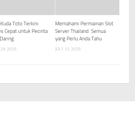
Kuda Toto Terkini:
Memahami Permainan Slot
s Cepat untuk Pecinta
Server Thailand: Semua
 Daring
yang Perlu Anda Tahu
 29, 2025
JULY 12, 2025