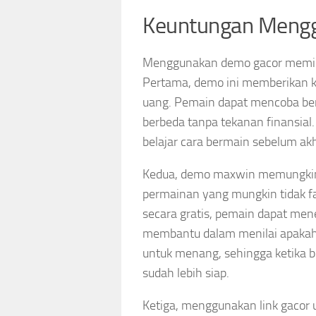
Keuntungan Meng
Menggunakan demo gacor memilik
Pertama, demo ini memberikan ke
uang. Pemain dapat mencoba be
berbeda tanpa tekanan finansial
belajar cara bermain sebelum akh
Kedua, demo maxwin memungkinka
permainan yang mungkin tidak f
secara gratis, pemain dapat mene
membantu dalam menilai apakah
untuk menang, sehingga ketika 
sudah lebih siap.
Ketiga, menggunakan link gacor