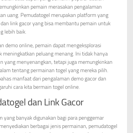
memungkinkan pemain merasakan pengalaman
kan uang. Pemudatogel merupakan platform yang
 dan link gacor yang bisa membantu pemain untuk
 lebih baik.
 demo online, pemain dapat mengeksplorasi
tuk meningkatkan peluang menang. Ini tidak hanya
n yang menyenangkan, tetapi juga memungkinkan
lam tentang permainan togel yang mereka pilih.
embahas manfaat dari pengalaman demo gacor dan
uhi cara kita bermain togel online.
togel dan Link Gacor
m yang banyak digunakan bagi para penggemar
 menyediakan berbagai jenis permainan, pemudatogel