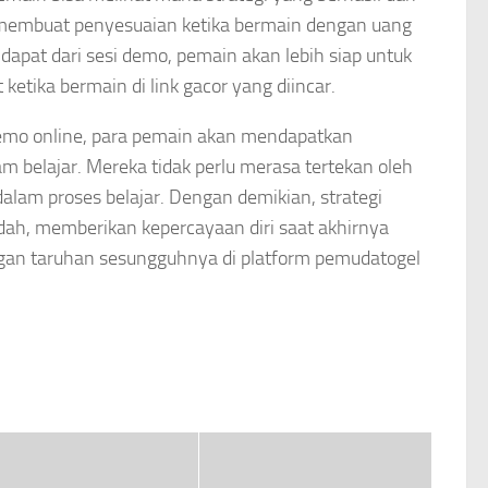
 membuat penyesuaian ketika bermain dengan uang
dapat dari sesi demo, pemain akan lebih siap untuk
etika bermain di link gacor yang diincar.
emo online, para pemain akan mendapatkan
belajar. Mereka tidak perlu merasa tertekan oleh
alam proses belajar. Dengan demikian, strategi
dah, memberikan kepercayaan diri saat akhirnya
an taruhan sesungguhnya di platform pemudatogel