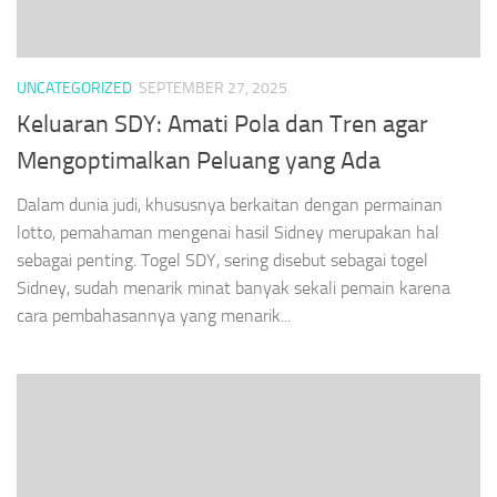
UNCATEGORIZED
SEPTEMBER 27, 2025
Keluaran SDY: Amati Pola dan Tren agar
Mengoptimalkan Peluang yang Ada
Dalam dunia judi, khususnya berkaitan dengan permainan
lotto, pemahaman mengenai hasil Sidney merupakan hal
sebagai penting. Togel SDY, sering disebut sebagai togel
Sidney, sudah menarik minat banyak sekali pemain karena
cara pembahasannya yang menarik...