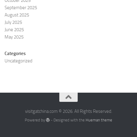
October 2025
September 2025
August 2025
July 2025
June 2025
May 2025
Categories
Uncategorized
visitgatchina.com © 2026. All Rights Reserved.
Powered by
- Designed with the
Hueman theme