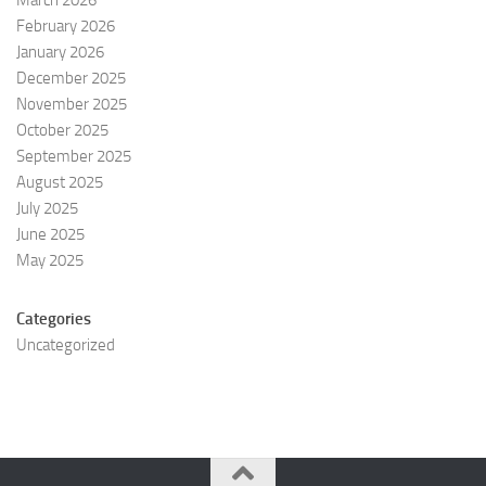
February 2026
January 2026
December 2025
November 2025
October 2025
September 2025
August 2025
July 2025
June 2025
May 2025
Categories
Uncategorized