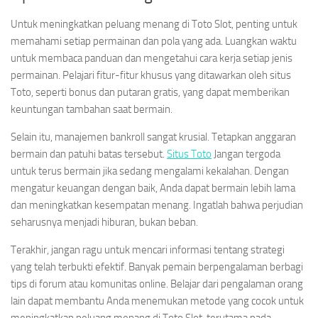
Untuk meningkatkan peluang menang di Toto Slot, penting untuk
memahami setiap permainan dan pola yang ada. Luangkan waktu
untuk membaca panduan dan mengetahui cara kerja setiap jenis
permainan. Pelajari fitur-fitur khusus yang ditawarkan oleh situs
Toto, seperti bonus dan putaran gratis, yang dapat memberikan
keuntungan tambahan saat bermain.
Selain itu, manajemen bankroll sangat krusial. Tetapkan anggaran
bermain dan patuhi batas tersebut.
Situs Toto
Jangan tergoda
untuk terus bermain jika sedang mengalami kekalahan. Dengan
mengatur keuangan dengan baik, Anda dapat bermain lebih lama
dan meningkatkan kesempatan menang. Ingatlah bahwa perjudian
seharusnya menjadi hiburan, bukan beban.
Terakhir, jangan ragu untuk mencari informasi tentang strategi
yang telah terbukti efektif. Banyak pemain berpengalaman berbagi
tips di forum atau komunitas online. Belajar dari pengalaman orang
lain dapat membantu Anda menemukan metode yang cocok untuk