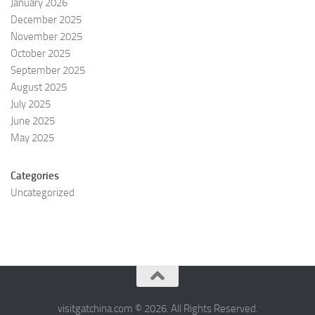
January 2026
December 2025
November 2025
October 2025
September 2025
August 2025
July 2025
June 2025
May 2025
Categories
Uncategorized
visitgatchina.com © 2026. All Rights Reserved.