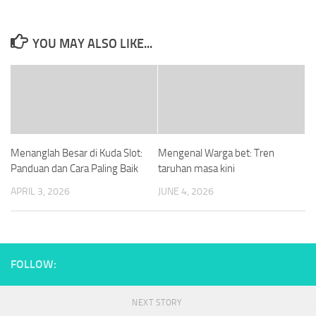
YOU MAY ALSO LIKE...
Menanglah Besar di Kuda Slot:
Mengenal Warga bet: Tren
Panduan dan Cara Paling Baik
taruhan masa kini
APRIL 3, 2026
JUNE 4, 2026
FOLLOW:
NEXT STORY