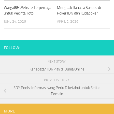
Warga88: Website Terpercaya
Menguak Rahasia Sukses di
untuk Pecinta Toto
Poker IDN dan Kudapoker
JUNE 24, 2026
APRIL 2, 2026
FOLLOW:
NEXT STORY
Kehebatan IDNPlay di Dunia Online
PREVIOUS STORY
SDY Pools: Informasi yang Perlu Diketahui untuk Setiap
Pemain
MORE