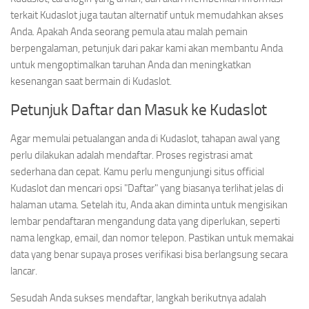
terkait Kudaslot juga tautan alternatif untuk memudahkan akses
Anda. Apakah Anda seorang pemula atau malah pemain
berpengalaman, petunjuk dari pakar kami akan membantu Anda
untuk mengoptimalkan taruhan Anda dan meningkatkan
kesenangan saat bermain di Kudaslot.
Petunjuk Daftar dan Masuk ke Kudaslot
Agar memulai petualangan anda di Kudaslot, tahapan awal yang
perlu dilakukan adalah mendaftar. Proses registrasi amat
sederhana dan cepat. Kamu perlu mengunjungi situs official
Kudaslot dan mencari opsi "Daftar" yang biasanya terlihat jelas di
halaman utama. Setelah itu, Anda akan diminta untuk mengisikan
lembar pendaftaran mengandung data yang diperlukan, seperti
nama lengkap, email, dan nomor telepon. Pastikan untuk memakai
data yang benar supaya proses verifikasi bisa berlangsung secara
lancar.
Sesudah Anda sukses mendaftar, langkah berikutnya adalah