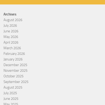
Archives
August 2026
July 2026
June 2026
May 2026
April 2026
March 2026
February 2026
January 2026
December 2025
November 2025
October 2025
September 2025
August 2025
July 2025
June 2025
May 2025