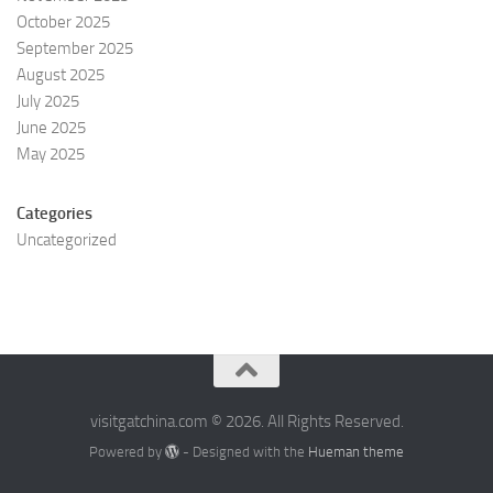
October 2025
September 2025
August 2025
July 2025
June 2025
May 2025
Categories
Uncategorized
visitgatchina.com © 2026. All Rights Reserved.
Powered by
- Designed with the
Hueman theme