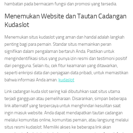
hambatan pada bermacam fungsi dan promosi yang tersedia.
Menemukan Website dan Tautan Cadangan
Kudaslot
Menemukan situs kudaslot yang aman dan handal adalah langkah
penting bagi para pemain. Standar situs memainkan peran
signifikan dalam pengalaman bertaruh Anda. Pastikan untuk
mengindentifikasi situs yang punya izin resmi dan testimoni positif
dari pengguna. Selain itu, cek fitur keamanan yang ditawarkan,
seperti enkripsi data dan penjagaan data pribadi, untuk memastikan
bahwa informasi Anda aman.
kudaslot
Link cadangan kuda slot sering kali dibutuhkan saat situs utama
terjadi gangguan atau pemeliharaan. Disarankan, simpan beberapa
link alternatif yang terpercaya untuk menghindari kesulitan saat
ingin masuk website. Anda dapat mendapatkan tautan cadangan
melalui komunitas online, komunitas pemain, atau langsung melalui
situs resmi kudaslot. Memiliki akses ke beberapa link akan