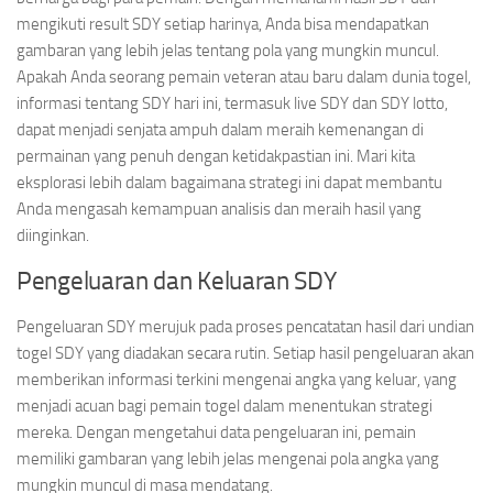
mengikuti result SDY setiap harinya, Anda bisa mendapatkan
gambaran yang lebih jelas tentang pola yang mungkin muncul.
Apakah Anda seorang pemain veteran atau baru dalam dunia togel,
informasi tentang SDY hari ini, termasuk live SDY dan SDY lotto,
dapat menjadi senjata ampuh dalam meraih kemenangan di
permainan yang penuh dengan ketidakpastian ini. Mari kita
eksplorasi lebih dalam bagaimana strategi ini dapat membantu
Anda mengasah kemampuan analisis dan meraih hasil yang
diinginkan.
Pengeluaran dan Keluaran SDY
Pengeluaran SDY merujuk pada proses pencatatan hasil dari undian
togel SDY yang diadakan secara rutin. Setiap hasil pengeluaran akan
memberikan informasi terkini mengenai angka yang keluar, yang
menjadi acuan bagi pemain togel dalam menentukan strategi
mereka. Dengan mengetahui data pengeluaran ini, pemain
memiliki gambaran yang lebih jelas mengenai pola angka yang
mungkin muncul di masa mendatang.