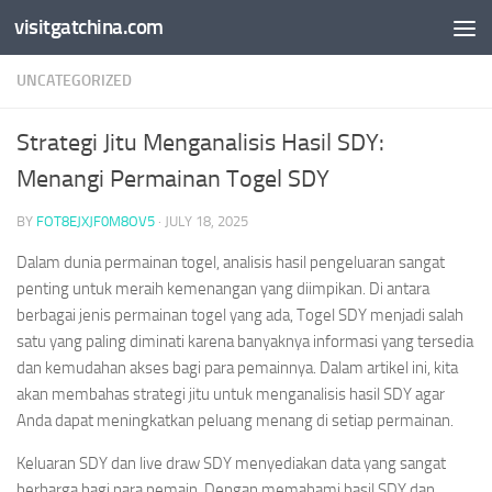
visitgatchina.com
Skip to content
UNCATEGORIZED
Strategi Jitu Menganalisis Hasil SDY:
Menangi Permainan Togel SDY
BY
FOT8EJXJF0M8OV5
·
JULY 18, 2025
Dalam dunia permainan togel, analisis hasil pengeluaran sangat
penting untuk meraih kemenangan yang diimpikan. Di antara
berbagai jenis permainan togel yang ada, Togel SDY menjadi salah
satu yang paling diminati karena banyaknya informasi yang tersedia
dan kemudahan akses bagi para pemainnya. Dalam artikel ini, kita
akan membahas strategi jitu untuk menganalisis hasil SDY agar
Anda dapat meningkatkan peluang menang di setiap permainan.
Keluaran SDY dan live draw SDY menyediakan data yang sangat
berharga bagi para pemain. Dengan memahami hasil SDY dan