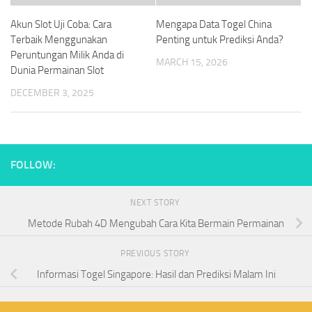
Akun Slot Uji Coba: Cara
Mengapa Data Togel China
Terbaik Menggunakan
Penting untuk Prediksi Anda?
Peruntungan Milik Anda di
MARCH 15, 2026
Dunia Permainan Slot
DECEMBER 3, 2025
FOLLOW:
NEXT STORY
Metode Rubah 4D Mengubah Cara Kita Bermain Permainan
PREVIOUS STORY
Informasi Togel Singapore: Hasil dan Prediksi Malam Ini