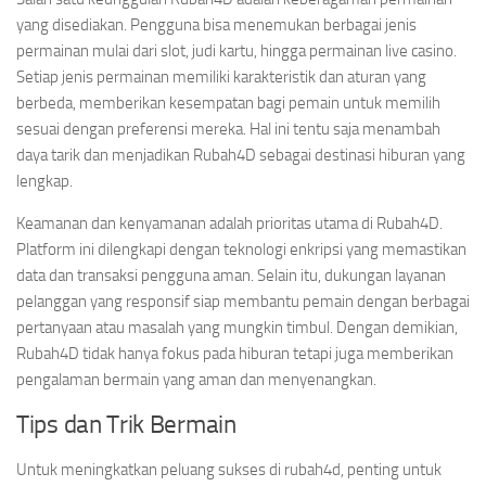
yang disediakan. Pengguna bisa menemukan berbagai jenis
permainan mulai dari slot, judi kartu, hingga permainan live casino.
Setiap jenis permainan memiliki karakteristik dan aturan yang
berbeda, memberikan kesempatan bagi pemain untuk memilih
sesuai dengan preferensi mereka. Hal ini tentu saja menambah
daya tarik dan menjadikan Rubah4D sebagai destinasi hiburan yang
lengkap.
Keamanan dan kenyamanan adalah prioritas utama di Rubah4D.
Platform ini dilengkapi dengan teknologi enkripsi yang memastikan
data dan transaksi pengguna aman. Selain itu, dukungan layanan
pelanggan yang responsif siap membantu pemain dengan berbagai
pertanyaan atau masalah yang mungkin timbul. Dengan demikian,
Rubah4D tidak hanya fokus pada hiburan tetapi juga memberikan
pengalaman bermain yang aman dan menyenangkan.
Tips dan Trik Bermain
Untuk meningkatkan peluang sukses di rubah4d, penting untuk