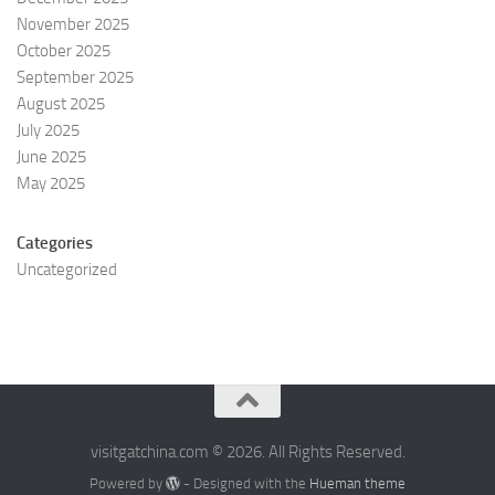
November 2025
October 2025
September 2025
August 2025
July 2025
June 2025
May 2025
Categories
Uncategorized
visitgatchina.com © 2026. All Rights Reserved.
Powered by
- Designed with the
Hueman theme