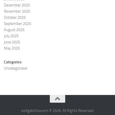
December 2025
November 2025
October 2025
September 2025
August 2025
July 2025
June 2025
May 2025
Categories
Uncategorized
visitgatchina.com © 2026. All Rights Reserved.