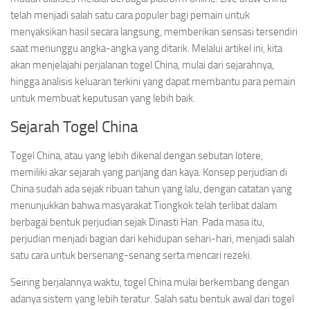
telah menjadi salah satu cara populer bagi pemain untuk
menyaksikan hasil secara langsung, memberikan sensasi tersendiri
saat menunggu angka-angka yang ditarik. Melalui artikel ini, kita
akan menjelajahi perjalanan togel China, mulai dari sejarahnya,
hingga analisis keluaran terkini yang dapat membantu para pemain
untuk membuat keputusan yang lebih baik.
Sejarah Togel China
Togel China, atau yang lebih dikenal dengan sebutan lotere,
memiliki akar sejarah yang panjang dan kaya. Konsep perjudian di
China sudah ada sejak ribuan tahun yang lalu, dengan catatan yang
menunjukkan bahwa masyarakat Tiongkok telah terlibat dalam
berbagai bentuk perjudian sejak Dinasti Han. Pada masa itu,
perjudian menjadi bagian dari kehidupan sehari-hari, menjadi salah
satu cara untuk bersenang-senang serta mencari rezeki.
Seiring berjalannya waktu, togel China mulai berkembang dengan
adanya sistem yang lebih teratur. Salah satu bentuk awal dari togel