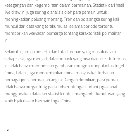
ketegangan dan kegembiraan dalam permainan. Statistik dari hasil
live draw ini juga sering dianalisis oleh para pemain untuk
meningkatkan peluang menang. Tren dan pola angka sering kali
muncul dari data yang terakumulasi selama periode tertentu,
memberikan wawasan berharga tentang karakteristik permainan
ini.
Selain itu, jumlah peserta dan total taruhan yang masuk dalam
setiap sesi juga menjadi data menarik yang bisa dianalisis. Informasi
ini tidak hanya memberikan gambaran mengenai popularitas togel
China, tetapi juga mencerminkan minat masyarakat terhadap
berbagai jenis permainan angka. Dengan demikian, para pemain
tidak hanya bergantung pada keberuntungan, tetapi juga dapat
menggunakan data dan statistik untuk mengambil keputusan yang
lebih bijak dalam bermain togel China.