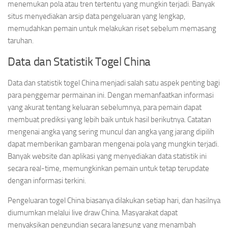
menemukan pola atau tren tertentu yang mungkin terjadi. Banyak
situs menyediakan arsip data pengeluaran yang lengkap,
memudahkan pemain untuk melakukan riset sebelum memasang
taruhan.
Data dan Statistik Togel China
Data dan statistik togel China menjadi salah satu aspek penting bagi
para penggemar permainan ini. Dengan memanfaatkan informasi
yang akurat tentang keluaran sebelumnya, para pemain dapat
membuat prediksi yang lebih baik untuk hasil berikutnya. Catatan
mengenai angka yang sering muncul dan angka yang jarang dipilih
dapat memberikan gambaran mengenai pola yang mungkin terjadi.
Banyak website dan aplikasi yang menyediakan data statistik ini
secara real-time, memungkinkan pemain untuk tetap terupdate
dengan informasi terkini.
Pengeluaran togel China biasanya dilakukan setiap hari, dan hasilnya
diumumkan melalui live draw China. Masyarakat dapat
menyaksikan pengundian secara langsung yang menambah