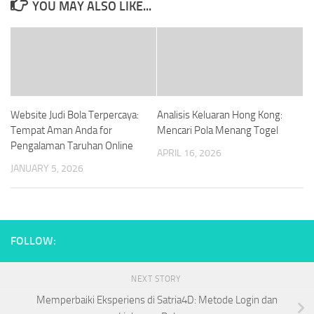
YOU MAY ALSO LIKE...
Website Judi Bola Terpercaya:
Analisis Keluaran Hong Kong:
Tempat Aman Anda for
Mencari Pola Menang Togel
Pengalaman Taruhan Online
APRIL 16, 2026
JANUARY 5, 2026
FOLLOW:
NEXT STORY
Memperbaiki Eksperiens di Satria4D: Metode Login dan