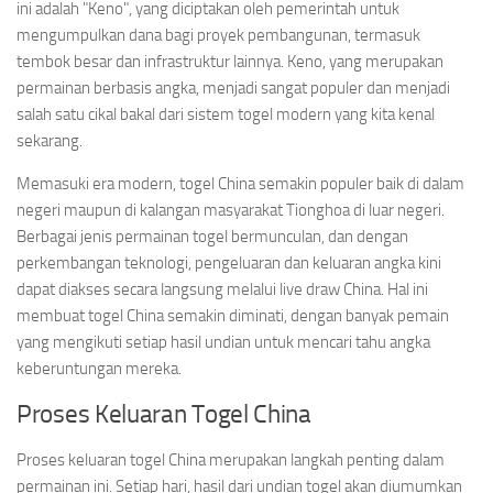
ini adalah "Keno", yang diciptakan oleh pemerintah untuk
mengumpulkan dana bagi proyek pembangunan, termasuk
tembok besar dan infrastruktur lainnya. Keno, yang merupakan
permainan berbasis angka, menjadi sangat populer dan menjadi
salah satu cikal bakal dari sistem togel modern yang kita kenal
sekarang.
Memasuki era modern, togel China semakin populer baik di dalam
negeri maupun di kalangan masyarakat Tionghoa di luar negeri.
Berbagai jenis permainan togel bermunculan, dan dengan
perkembangan teknologi, pengeluaran dan keluaran angka kini
dapat diakses secara langsung melalui live draw China. Hal ini
membuat togel China semakin diminati, dengan banyak pemain
yang mengikuti setiap hasil undian untuk mencari tahu angka
keberuntungan mereka.
Proses Keluaran Togel China
Proses keluaran togel China merupakan langkah penting dalam
permainan ini. Setiap hari, hasil dari undian togel akan diumumkan