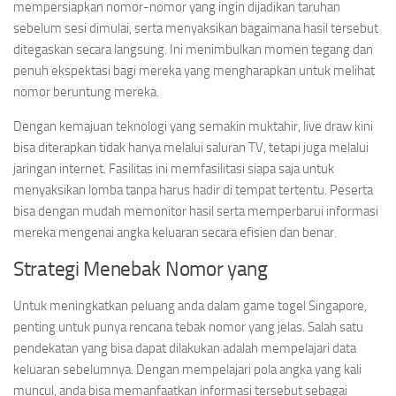
mempersiapkan nomor-nomor yang ingin dijadikan taruhan
sebelum sesi dimulai, serta menyaksikan bagaimana hasil tersebut
ditegaskan secara langsung. Ini menimbulkan momen tegang dan
penuh ekspektasi bagi mereka yang mengharapkan untuk melihat
nomor beruntung mereka.
Dengan kemajuan teknologi yang semakin muktahir, live draw kini
bisa diterapkan tidak hanya melalui saluran TV, tetapi juga melalui
jaringan internet. Fasilitas ini memfasilitasi siapa saja untuk
menyaksikan lomba tanpa harus hadir di tempat tertentu. Peserta
bisa dengan mudah memonitor hasil serta memperbarui informasi
mereka mengenai angka keluaran secara efisien dan benar.
Strategi Menebak Nomor yang
Untuk meningkatkan peluang anda dalam game togel Singapore,
penting untuk punya rencana tebak nomor yang jelas. Salah satu
pendekatan yang bisa dapat dilakukan adalah mempelajari data
keluaran sebelumnya. Dengan mempelajari pola angka yang kali
muncul, anda bisa memanfaatkan informasi tersebut sebagai