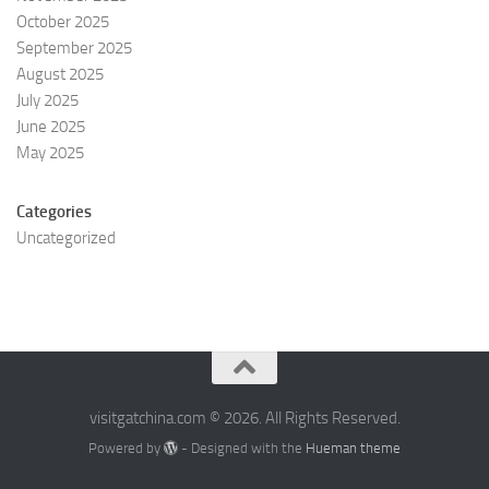
October 2025
September 2025
August 2025
July 2025
June 2025
May 2025
Categories
Uncategorized
visitgatchina.com © 2026. All Rights Reserved.
Powered by
- Designed with the
Hueman theme