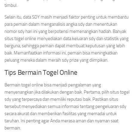
timbul.
Selain itu, data SDY masih menjadi faktor penting untuk membantu
para pemain dalam menganalisis angka sdy dan menentukan
nomor sdy hari ini yang berpotensi memenangkan hadiah. Banyak
situs togel online menyediakan data keluaran sdy dan statistik yang
berguna, sehingga pemain dapat membuat keputusan yang lebih
baik. Memanfaatkan informasi ini, pemain bisa meningkatkan
peluang mereka dalam meraih sdy prize yang diimpikan.
Tips Bermain Togel Online
Bermain togel online bisa menjadi pengalaman yang
menyenangkan jika dilakukan dengan baik. Pertama, pilih situs togel
sdy yang terpercaya dan memiliki reputasi baik. Pastikan situs
tersebut menyediakan semua informasi tentang pengeluaran sdy
secara akurat dan memberikan fasilitas yang memadai untuk
taruhan. Ini penting agar Anda merasa aman dan nyaman saat
bermain.