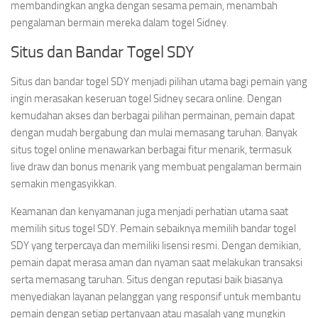
membandingkan angka dengan sesama pemain, menambah
pengalaman bermain mereka dalam togel Sidney.
Situs dan Bandar Togel SDY
Situs dan bandar togel SDY menjadi pilihan utama bagi pemain yang
ingin merasakan keseruan togel Sidney secara online. Dengan
kemudahan akses dan berbagai pilihan permainan, pemain dapat
dengan mudah bergabung dan mulai memasang taruhan. Banyak
situs togel online menawarkan berbagai fitur menarik, termasuk
live draw dan bonus menarik yang membuat pengalaman bermain
semakin mengasyikkan.
Keamanan dan kenyamanan juga menjadi perhatian utama saat
memilih situs togel SDY. Pemain sebaiknya memilih bandar togel
SDY yang terpercaya dan memiliki lisensi resmi. Dengan demikian,
pemain dapat merasa aman dan nyaman saat melakukan transaksi
serta memasang taruhan. Situs dengan reputasi baik biasanya
menyediakan layanan pelanggan yang responsif untuk membantu
pemain dengan setiap pertanyaan atau masalah yang mungkin