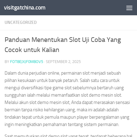
visitgatchina.com
Skip to content
UNCATEGORIZED
Panduan Menentukan Slot Uji Coba Yang
Cocok untuk Kalian
BY
FOT8EJXJF0M8OV5
·
SEPTEMBER 2, 2025
Dalam dunia perjudian online, permainan slot menjadi sebuah
pilihan kesukaan untuk banyak petaruh. Salah satu cara untuk
menguji diversifikasi tipe game slot sebelumnya bertaruh uang
sungguhan ialah melalui memanfaatkan slot demo mesin slot.
Melalui akun slot demo mesin slot, Anda dapat merasakan sensasi
bermain tanpa risiko kehilangan uang, maka ini adalah adalah
tindakan tepat untuk pemula maupun player berpengalaman yang
ingin meningkatkan pemahaman tentang sistem permainan.
Saat memutuskan slot demo slot yang tepat, terdapat beberapa hal