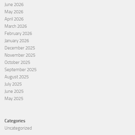
June 2026
May 2026
April 2026
March 2026
February 2026
January 2026
December 2025
November 2025
October 2025
September 2025
August 2025
July 2025
June 2025
May 2025
Categories
Uncategorized