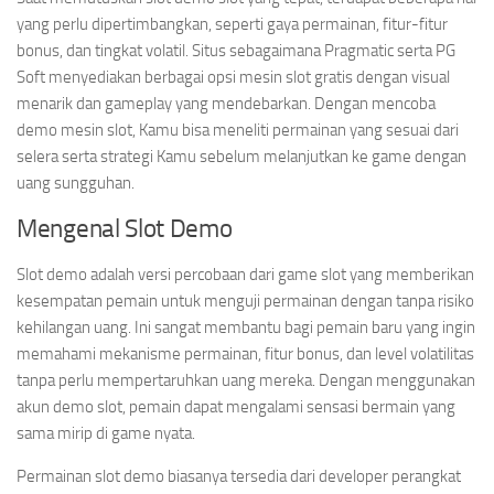
yang perlu dipertimbangkan, seperti gaya permainan, fitur-fitur
bonus, dan tingkat volatil. Situs sebagaimana Pragmatic serta PG
Soft menyediakan berbagai opsi mesin slot gratis dengan visual
menarik dan gameplay yang mendebarkan. Dengan mencoba
demo mesin slot, Kamu bisa meneliti permainan yang sesuai dari
selera serta strategi Kamu sebelum melanjutkan ke game dengan
uang sungguhan.
Mengenal Slot Demo
Slot demo adalah versi percobaan dari game slot yang memberikan
kesempatan pemain untuk menguji permainan dengan tanpa risiko
kehilangan uang. Ini sangat membantu bagi pemain baru yang ingin
memahami mekanisme permainan, fitur bonus, dan level volatilitas
tanpa perlu mempertaruhkan uang mereka. Dengan menggunakan
akun demo slot, pemain dapat mengalami sensasi bermain yang
sama mirip di game nyata.
Permainan slot demo biasanya tersedia dari developer perangkat