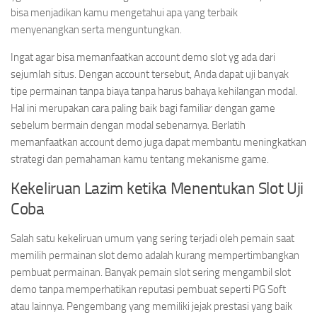
bisa menjadikan kamu mengetahui apa yang terbaik
menyenangkan serta menguntungkan.
Ingat agar bisa memanfaatkan account demo slot yg ada dari
sejumlah situs. Dengan account tersebut, Anda dapat uji banyak
tipe permainan tanpa biaya tanpa harus bahaya kehilangan modal.
Hal ini merupakan cara paling baik bagi familiar dengan game
sebelum bermain dengan modal sebenarnya. Berlatih
memanfaatkan account demo juga dapat membantu meningkatkan
strategi dan pemahaman kamu tentang mekanisme game.
Kekeliruan Lazim ketika Menentukan Slot Uji
Coba
Salah satu kekeliruan umum yang sering terjadi oleh pemain saat
memilih permainan slot demo adalah kurang mempertimbangkan
pembuat permainan. Banyak pemain slot sering mengambil slot
demo tanpa memperhatikan reputasi pembuat seperti PG Soft
atau lainnya. Pengembang yang memiliki jejak prestasi yang baik