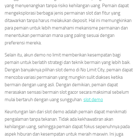
yang menyenangkan tanpa risiko kehilangan uang. Pemain dapat
mengeksplorasi berbagai jenis permainan slot dan fitur yang
ditawarkan tanpa harus melakukan deposit. Hal ini memungkinkan
para pemain untuk lebih memahami mekanisme permainan dan
menentukan permainan mana yang paling sesuai dengan
preferensi mereka.
Selain itu, akun demo no limit memberikan kesempatan bagi
pemain untuk berlatih strategi dan teknik bermain yang lebih baik.
Dengan banyaknya pilihan slot demo di No Limit City, pemain dapat
mencoba variasi permainan yang mungkin sulit diakses ketika
bermain dengan uang asli. Dengan demikian, pemain dapat
merasakan sensasi bermain slot gacor secara maksimal sebelum
mulai bertaruh dengan uang sungguhan.
slot demo
Keuntungan lain dari slot demo adalah pemain dapat menikmati
pengalaman tanpa tekanan. Tidak ada kekhawatiran akan
kehilangan uang, sehingga pemain dapat fokus sepenuhnya pada
aspek hiburan dan kesempatan untuk meraih maxwin. Ini juga