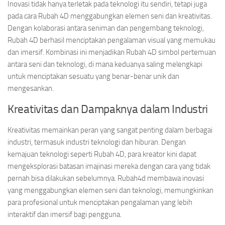
Inovasi tidak hanya terletak pada teknologi itu sendiri, tetapi juga
pada cara Rubah 4D menggabungkan elemen seni dan kreativitas.
Dengan kolaborasi antara seniman dan pengembang teknologi,
Rubah 4D berhasil menciptakan pengalaman visual yang memukau
dan imersif. Kombinasi ini menjadikan Rubah 4D simbol pertemuan
antara seni dan teknologi, di mana keduanya saling melengkapi
untuk menciptakan sesuatu yang benar-benar unik dan
mengesankan.
Kreativitas dan Dampaknya dalam Industri
Kreativitas memainkan peran yang sangat penting dalam berbagai
industri, termasuk industri teknologi dan hiburan. Dengan
kemajuan teknologi seperti Rubah 4D, para kreator kini dapat
mengeksplorasi batasan imajinasi mereka dengan cara yang tidak
pernah bisa dilakukan sebelumnya. Rubah4d membawa inovasi
yang menggabungkan elemen seni dan teknologi, memungkinkan
para profesional untuk menciptakan pengalaman yang lebih
interaktif dan imersif bagi pengguna.