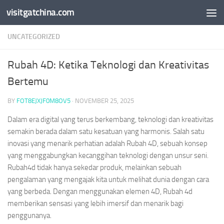
visitgatchina.com
Skip to content
UNCATEGORIZED
Rubah 4D: Ketika Teknologi dan Kreativitas
Bertemu
BY
FOT8EJXJF0M8OV5
·
NOVEMBER 25, 2025
Dalam era digital yang terus berkembang, teknologi dan kreativitas
semakin berada dalam satu kesatuan yang harmonis. Salah satu
inovasi yang menarik perhatian adalah Rubah 4D, sebuah konsep
yang menggabungkan kecanggihan teknologi dengan unsur seni.
Rubah4d tidak hanya sekedar produk, melainkan sebuah
pengalaman yang mengajak kita untuk melihat dunia dengan cara
yang berbeda. Dengan menggunakan elemen 4D, Rubah 4d
memberikan sensasi yang lebih imersif dan menarik bagi
penggunanya.