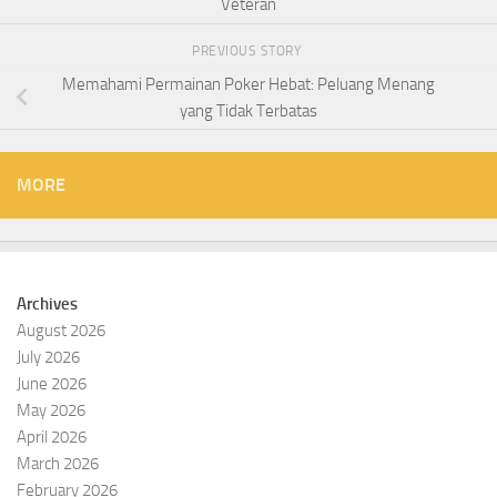
Veteran
PREVIOUS STORY
Memahami Permainan Poker Hebat: Peluang Menang
yang Tidak Terbatas
MORE
Archives
August 2026
July 2026
June 2026
May 2026
April 2026
March 2026
February 2026