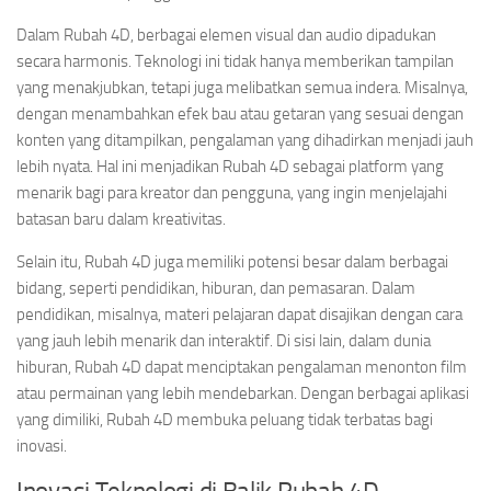
Dalam Rubah 4D, berbagai elemen visual dan audio dipadukan
secara harmonis. Teknologi ini tidak hanya memberikan tampilan
yang menakjubkan, tetapi juga melibatkan semua indera. Misalnya,
dengan menambahkan efek bau atau getaran yang sesuai dengan
konten yang ditampilkan, pengalaman yang dihadirkan menjadi jauh
lebih nyata. Hal ini menjadikan Rubah 4D sebagai platform yang
menarik bagi para kreator dan pengguna, yang ingin menjelajahi
batasan baru dalam kreativitas.
Selain itu, Rubah 4D juga memiliki potensi besar dalam berbagai
bidang, seperti pendidikan, hiburan, dan pemasaran. Dalam
pendidikan, misalnya, materi pelajaran dapat disajikan dengan cara
yang jauh lebih menarik dan interaktif. Di sisi lain, dalam dunia
hiburan, Rubah 4D dapat menciptakan pengalaman menonton film
atau permainan yang lebih mendebarkan. Dengan berbagai aplikasi
yang dimiliki, Rubah 4D membuka peluang tidak terbatas bagi
inovasi.