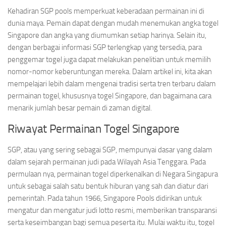
Kehadiran SGP pools memperkuat keberadaan permainan ini di
dunia maya. Pemain dapat dengan mudah menemukan angka togel
Singapore dan angka yang diumumkan setiap harinya. Selain itu,
dengan berbagai informasi SGP terlengkap yang tersedia, para
penggemar togel juga dapat melakukan penelitian untuk memilih
nomor-nomor keberuntungan mereka. Dalam artikel ini, kita akan
mempelajari lebih dalam mengenai tradisi serta tren terbaru dalam
permainan togel, khususnya togel Singapore, dan bagaimana cara
menarik jumlah besar pemain di zaman digital.
Riwayat Permainan Togel Singapore
SGP, atau yang sering sebagai SGP, mempunyai dasar yang dalam
dalam sejarah permainan judi pada Wilayah Asia Tenggara. Pada
permulaan nya, permainan togel diperkenalkan di Negara Singapura
untuk sebagai salah satu bentuk hiburan yang sah dan diatur dari
pemerintah. Pada tahun 1966, Singapore Pools didirikan untuk
mengatur dan mengatur judi lotto resmi, memberikan transparansi
serta keseimbangan bagi semua peserta itu. Mulai waktu itu, togel