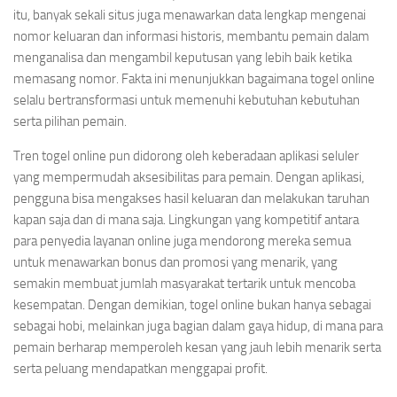
itu, banyak sekali situs juga menawarkan data lengkap mengenai
nomor keluaran dan informasi historis, membantu pemain dalam
menganalisa dan mengambil keputusan yang lebih baik ketika
memasang nomor. Fakta ini menunjukkan bagaimana togel online
selalu bertransformasi untuk memenuhi kebutuhan kebutuhan
serta pilihan pemain.
Tren togel online pun didorong oleh keberadaan aplikasi seluler
yang mempermudah aksesibilitas para pemain. Dengan aplikasi,
pengguna bisa mengakses hasil keluaran dan melakukan taruhan
kapan saja dan di mana saja. Lingkungan yang kompetitif antara
para penyedia layanan online juga mendorong mereka semua
untuk menawarkan bonus dan promosi yang menarik, yang
semakin membuat jumlah masyarakat tertarik untuk mencoba
kesempatan. Dengan demikian, togel online bukan hanya sebagai
sebagai hobi, melainkan juga bagian dalam gaya hidup, di mana para
pemain berharap memperoleh kesan yang jauh lebih menarik serta
serta peluang mendapatkan menggapai profit.