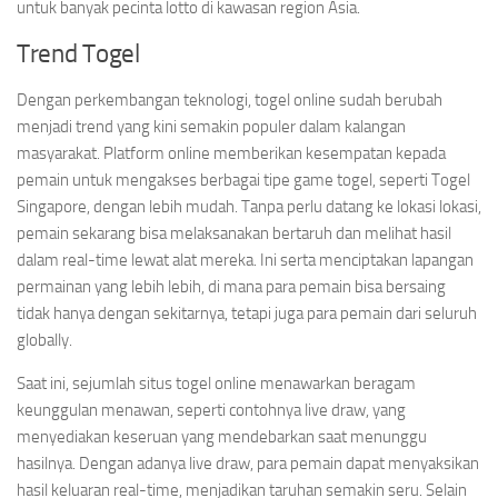
untuk banyak pecinta lotto di kawasan region Asia.
Trend Togel
Dengan perkembangan teknologi, togel online sudah berubah
menjadi trend yang kini semakin populer dalam kalangan
masyarakat. Platform online memberikan kesempatan kepada
pemain untuk mengakses berbagai tipe game togel, seperti Togel
Singapore, dengan lebih mudah. Tanpa perlu datang ke lokasi lokasi,
pemain sekarang bisa melaksanakan bertaruh dan melihat hasil
dalam real-time lewat alat mereka. Ini serta menciptakan lapangan
permainan yang lebih lebih, di mana para pemain bisa bersaing
tidak hanya dengan sekitarnya, tetapi juga para pemain dari seluruh
globally.
Saat ini, sejumlah situs togel online menawarkan beragam
keunggulan menawan, seperti contohnya live draw, yang
menyediakan keseruan yang mendebarkan saat menunggu
hasilnya. Dengan adanya live draw, para pemain dapat menyaksikan
hasil keluaran real-time, menjadikan taruhan semakin seru. Selain