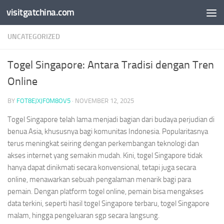
visitgatchina.com
Skip to content
UNCATEGORIZED
Togel Singapore: Antara Tradisi dengan Tren
Online
BY
FOT8EJXJF0M8OV5
·
NOVEMBER 12, 2025
Togel Singapore telah lama menjadi bagian dari budaya perjudian di
benua Asia, khususnya bagi komunitas Indonesia. Popularitasnya
terus meningkat seiring dengan perkembangan teknologi dan
akses internet yang semakin mudah. Kini, togel Singapore tidak
hanya dapat dinikmati secara konvensional, tetapi juga secara
online, menawarkan sebuah pengalaman menarik bagi para
pemain. Dengan platform togel online, pemain bisa mengakses
data terkini, seperti hasil togel Singapore terbaru, togel Singapore
malam, hingga pengeluaran sgp secara langsung.