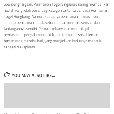
Soal penghargaan, Permainan Togel Singapore sering memberikan
hadiah yang lebih besar bagi kategori tertentu daripada Permainan
Togel Hongkong. Namun, keduanya permainan ini masih seru
sebagai permainan sebab setiap undian memiliki sensasi dan
tantangannya sendiri. Pemain kebanyakan memiliki pilihan
berdasarkan pengalaman, taktik, dan termasuk sosial teman-
teman yang mereka ikuti, yang menjadikan keduanya menarik
sebagai dieksplorasi.
YOU MAY ALSO LIKE...