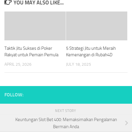
YOU MAY ALSO LIKE...
Taktik Jitu Sukses di Poker
5 Strategi Jitu untuk Meraih
Rakyat untuk Pemain Pemula
Kemenangan di Rubah4D
APRIL 25, 2026
JULY 18, 2025
FOLLOW:
NEXT STORY
Keuntungan Slot Bet 400: Memaksimalkan Pengalaman
Bermain Anda