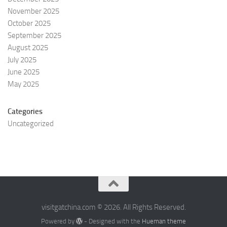
November 2025
October 2025
September 2025
August 2025
July 2025
June 2025
May 2025
Categories
Uncategorized
visitgatchina.com © 2026. All Rights Reserved.
Powered by
- Designed with the
Hueman theme