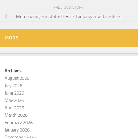
PREVIOUS STORY
Memahami Jeniustoto: Di Balik Tantangan serta Potensi
MORE
Archives
August 2026
July 2026
June 2026
May 2026
April 2026
March 2026
February 2026
January 2026
December 2025