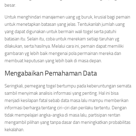
besar.
Untuk menghindari manajemen uang yg buruk, krusial bagi pemain
untuk menetapkan batasan yang jelas. Tentukanlah jumlah uang
yang dapat digunakan untuk bermain wali togel serta patuhi
batasan itu. Selain itu, coba untuk merekam setiap taruhan yg
dilakukan, serta hasilnya. Melalui cara ini, pemain dapat memiliki
gambaran yg lebih baik mengenai pola permainan mereka dan
membuat keputusan yang lebih baik di masa depan.
Mengabaikan Pemahaman Data
Seringkali, pemegang togel bertumpu pada keberuntungan semata
sambil menyimak analisis informasi yang penting. Hal ini bisa
menjadi kesilapan fatal sebab data masa lalu mampu memberikan
informasi berharga tentang ciri-ciri dan perilaku tertentu. Dengan
tidak mempelajari angka-angka di masa lalu, partisipan rentan
mengambil pilihan yang tanpa dasar dan meningkatkan probabilitas
kekalahan.