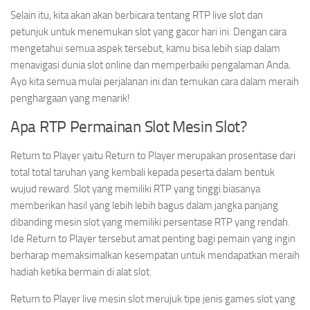
Selain itu, kita akan akan berbicara tentang RTP live slot dan
petunjuk untuk menemukan slot yang gacor hari ini. Dengan cara
mengetahui semua aspek tersebut, kamu bisa lebih siap dalam
menavigasi dunia slot online dan memperbaiki pengalaman Anda.
Ayo kita semua mulai perjalanan ini dan temukan cara dalam meraih
penghargaan yang menarik!
Apa RTP Permainan Slot Mesin Slot?
Return to Player yaitu Return to Player merupakan prosentase dari
total total taruhan yang kembali kepada peserta dalam bentuk
wujud reward. Slot yang memiliki RTP yang tinggi biasanya
memberikan hasil yang lebih lebih bagus dalam jangka panjang
dibanding mesin slot yang memiliki persentase RTP yang rendah.
Ide Return to Player tersebut amat penting bagi pemain yang ingin
berharap memaksimalkan kesempatan untuk mendapatkan meraih
hadiah ketika bermain di alat slot.
Return to Player live mesin slot merujuk tipe jenis games slot yang