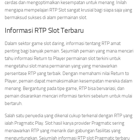
cerdas dan mengoptimalkan kesempatan untuk menang. Inilah
mengapa mempelajari RTP Slot sangat krusial bagi siapa saja yang
bermaksud sukses di alam permainan slot.
Informasi RTP Slot Terbaru
Dalam sektor game slot daring, informasi tentang RTP amat
penting bagi banyak pemain. Sejumlah pemain yang mana mencari
tahu informasi Return to Player permainan slot terkini untuk
mengetahui slot mana permainan yang yang menawarkan
persentase RTP yang terbaik. Dengan memahami nilai Return to
Player, pemain dapat memaksimalkan kesempatan mereka dalam
menang. Bergantung pada tipe game, RTP bisa bervariasi, dan
pemain disarankan mencari informasi terkini sebelum untuk mulai
bertaruh.
Salah satu penyedia yang dikenal cukup terkenal dengan RTP yang
ialah Pragmatic Play. Slot hasil karya provider Pragmatic sering
menawarkan RTP yang menarik dan gabungan fasilitas yang
menguntungkan. Sejumlah informasi RTP slot Pragmatic terbaru