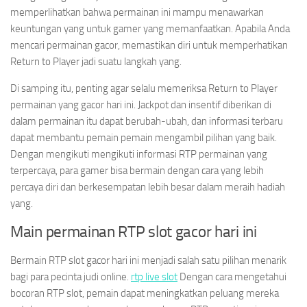
memperlihatkan bahwa permainan ini mampu menawarkan
keuntungan yang untuk gamer yang memanfaatkan. Apabila Anda
mencari permainan gacor, memastikan diri untuk memperhatikan
Return to Player jadi suatu langkah yang.
Di samping itu, penting agar selalu memeriksa Return to Player
permainan yang gacor hari ini. Jackpot dan insentif diberikan di
dalam permainan itu dapat berubah-ubah, dan informasi terbaru
dapat membantu pemain pemain mengambil pilihan yang baik.
Dengan mengikuti mengikuti informasi RTP permainan yang
terpercaya, para gamer bisa bermain dengan cara yang lebih
percaya diri dan berkesempatan lebih besar dalam meraih hadiah
yang.
Main permainan RTP slot gacor hari ini
Bermain RTP slot gacor hari ini menjadi salah satu pilihan menarik
bagi para pecinta judi online.
rtp live slot
Dengan cara mengetahui
bocoran RTP slot, pemain dapat meningkatkan peluang mereka