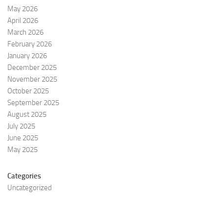
May 2026
April 2026
March 2026
February 2026
January 2026
December 2025
November 2025
October 2025
September 2025
August 2025
July 2025
June 2025
May 2025
Categories
Uncategorized