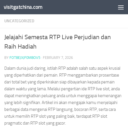
visitgatchina.com
Skip to content
UNCATEGORIZED
Jelajahi Semesta RTP Live Perjudian dan
Raih Hadiah
BY
FOT8EJXJF0M8OV5
·
FEBRUARY 7, 2026
Dalam dunia judi daring, istilah RTP adalah salah satu aspek krusial
yang diperhatikan dari pemain. RTP menggambarkan prosentase
dari total bet yang diperkirakan siap dibayarkan kepada pemain
dalam waktu yang lama. Melalui pengertian ide RTP live slot, anda
dapat meningkatkan peluang anda untuk menggapai kemenangan
yang lebih signifikan. Artikel ini akan mengajak kamu menjelajahi
berbagai data mengenai RTP langsung, bocoran RTP, serta cara
untuk memilih RTP slot yang paling baik, terdapat RTP slot
pragmatic dan RTP slot yang gacor.