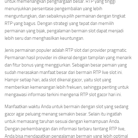
untuk memenangkan penghargaan besar. RTP yang tinggi
menunjukkan persentase pengembalian yang lebih
menguntungkan, dan sebaiknya pilih permainan dengan tingkat
RTP yang bagus. Dengan strategi yang tepat dan memilih
permainan yang bijak, pengalaman bermain slot dapat menjadi
lebih seru dan menghasilkan keuntungan.
Jenis permainan populer adalah RTP slot dari provider pragmatic.
Permainan hasil provider ini dikenal dengan tampilan yang menarik
dan fitur bonus yang menggiurkan. Sebagian besar pemain yang
sudah merasakan manfaat besar dari bermain RTP live slot ini.
Hampir setiap hari, ada slot dikenal gacor, yaitu slot yang
memberikan kemenangan lebih frekuen, sehingga penting untuk
mengawasi informasi terkini mengenai RTP slot gacor hari ini.
Manfaatkan waktu Anda untuk bermain dengan slot yang sedang
gacor agar peluang menang semakin besar. Selain itu ingatlah
untuk memasang taruhan sesuai dengan kemampuan Anda.
Dengan perkembangan dan informasi terbaru tentang RTP live,
Anda bisa mendapatkan pengalaman bermain yang lebih optimal