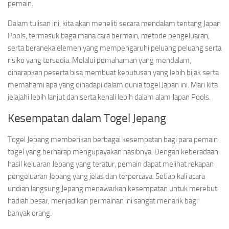
pemain.
Dalam tulisan ini, kita akan meneliti secara mendalam tentang Japan
Pools, termasuk bagaimana cara bermain, metode pengeluaran,
serta beraneka elemen yang mempengaruhi peluang peluang serta
risiko yang tersedia. Melalui pemahaman yang mendalam,
diharapkan peserta bisa membuat keputusan yang lebih bijak serta
memahami apa yang dihadapi dalam dunia togel Japan ini. Mari kita
jelajahi lebih lanjut dan serta kenali lebih dalam alam Japan Pools.
Kesempatan dalam Togel Jepang
Togel Jepang memberikan berbagai kesempatan bagi para pemain
togel yang berharap mengupayakan nasibnya. Dengan keberadaan
hasil keluaran Jepang yang teratur, pemain dapat melihat rekapan
pengeluaran Jepang yang jelas dan terpercaya. Setiap kali acara
undian langsung Jepang menawarkan kesempatan untuk merebut
hadiah besar, menjadikan permainan ini sangat menarik bagi
banyak orang.