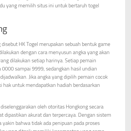
du yang memilih situs ini untuk bertaruh togel
ng
g disebut HK Togel merupakan sebuah bentuk game
ni dilakukan dengan cara menyusun angka yang akan
yang dilakukan setiap harinya. Setiap pemain
a 0000 sampai 9999, sedangkan hasil undian
ijadwalkan. Jika angka yang dipilih pemain cocok
iki hak untuk mendapatkan hadiah berdasarkan
diselenggarakan oleh otoritas Hongkong secara
at dipastikan akurat dan terpercaya. Dengan sistem
 yakin bahwa tidak ada penipuan pada proses