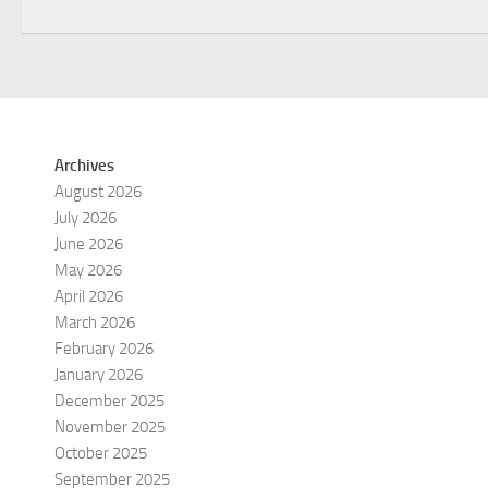
Archives
August 2026
July 2026
June 2026
May 2026
April 2026
March 2026
February 2026
January 2026
December 2025
November 2025
October 2025
September 2025