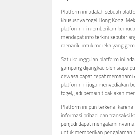
Platform ini adalah sebuah platf
khususnya togel Hong Kong. Melal
platform ini memberikan kemuda
mendapat info terkini seputar an
menarik untuk mereka yang gema
Satu keunggulan platform ini ad
gampang dijangkau oleh siapa p
dewasa dapat cepat memahami ca
platform ini juga menyediakan b
togel, jadi pemain tidak akan mer
Platform ini pun terkenal karen
informasi pribadi dan transaksi 
penjudi dapat mengalami nyaman
untuk memberikan pengalaman 