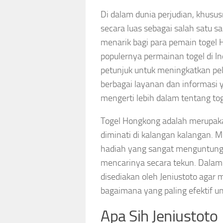
Di dalam dunia perjudian, khusus
secara luas sebagai salah satu 
menarik bagi para pemain togel
populernya permainan togel di In
petunjuk untuk meningkatkan pe
berbagai layanan dan informasi
mengerti lebih dalam tentang to
Togel Hongkong adalah merupakan
diminati di kalangan kalangan. 
hadiah yang sangat menguntungk
mencarinya secara tekun. Dalam 
disediakan oleh Jeniustoto agar
bagaimana yang paling efektif u
Apa Sih Jeniustoto