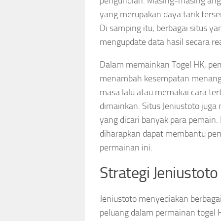
pengundian. Masing-masing angk
yang merupakan daya tarik tersen
Di samping itu, berbagai situs y
mengupdate data hasil secara re
Dalam memainkan Togel HK, pemai
menambah kesempatan menang. B
masa lalu atau memakai cara te
dimainkan. Situs Jeniustoto juga
yang dicari banyak para pemain. 
diharapkan dapat membantu pe
permainan ini.
Strategi Jeniustot
Jeniustoto menyediakan berbagai
peluang dalam permainan togel H