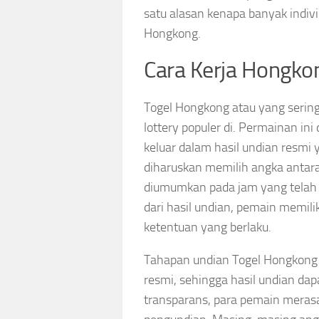
satu alasan kenapa banyak indivi
Hongkong.
Cara Kerja Hongko
Togel Hongkong atau yang serin
lottery populer di. Permainan i
keluar dalam hasil undian resmi 
diharuskan memilih angka antar
diumumkan pada jam yang telah d
dari hasil undian, pemain memil
ketentuan yang berlaku.
Tahapan undian Togel Hongkong 
resmi, sehingga hasil undian dap
transparans, para pemain merasa