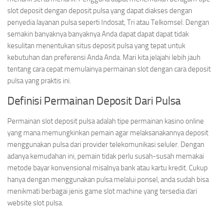
slot deposit dengan deposit pulsa yang dapat diakses dengan
penyedia layanan pulsa seperti Indosat, Tri atau Telkomsel. Dengan
semakin banyaknya banyaknya Anda dapat dapat dapat tidak
kesulitan menentukan situs deposit pulsa yang tepat untuk
kebutuhan dan preferensi Anda Anda. Mari kita jelajahi lebih jauh
tentang cara cepat memulainya permainan slot dengan cara deposit
pulsa yang praktis ini.
Definisi Permainan Deposit Dari Pulsa
Permainan slot deposit pulsa adalah tipe permainan kasino online
yang mana memungkinkan pemain agar melaksanakannya deposit
menggunakan pulsa dari provider telekomunikasi seluler. Dengan
adanya kemudahan ini, pemain tidak perlu susah-susah memakai
metode bayar konvensional misalnya bank atau kartu kredit. Cukup
hanya dengan menggunakan pulsa melalui ponsel, anda sudah bisa
menikmati berbagai jenis game slot machine yang tersedia dari
website slot pulsa.