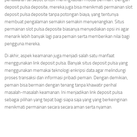
deposit pulsa deposite, mereka juga bisa menikmati permainan slot
deposit pulsa deposite tanpa potongan biaya, yang tentunya
membuat pengalaman semakin semakin menyenangkan. Situs
permainan slot pulsa deposite biasanya menyediakan opsi ini agar
menarik lebih banyak lagi para pemain serta memberikan nilai bagi
pengguna mereka.
Di akhir, aspek keamanan juga menjadi salah satu manfaat
menggunakan link deposit pulsa. Banyak situs deposit pulsa yang
menggunakan memakai teknologi enkripsi data agar melindungi
proses transaksi dan informasi pribadi pemain. Dengan demikian,
pemain bisa bermain dengan tenang tanpa khawatir perihal
masalah-masalah keamanan. Ini menjadikan link deposit pulsa
sebagai pilihan yang tepat bagi siapa saja yang yang berkeinginan
menikmati permainan secara secara aman serta nyaman.