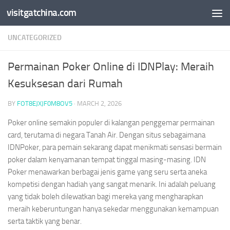
visitgatchina.com
Skip to content
UNCATEGORIZED
Permainan Poker Online di IDNPlay: Meraih
Kesuksesan dari Rumah
BY
FOT8EJXJF0M8OV5
·
MARCH 2, 2026
Poker online semakin populer di kalangan penggemar permainan
card, terutama di negara Tanah Air. Dengan situs sebagaimana
IDNPoker, para pemain sekarang dapat menikmati sensasi bermain
poker dalam kenyamanan tempat tinggal masing-masing. IDN
Poker menawarkan berbagai jenis game yang seru serta aneka
kompetisi dengan hadiah yang sangat menarik. Ini adalah peluang
yang tidak boleh dilewatkan bagi mereka yang mengharapkan
meraih keberuntungan hanya sekedar menggunakan kemampuan
serta taktik yang benar.