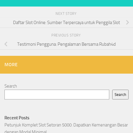
NEXT STORY
Daftar Slot Online: Sumber Terpercaya untuk Penggila Slot
PREVIOUS STORY
Testimoni Pengguna: Pengalaman Bersama Rubah4d
MORE
Search
Search
Recent Posts
Petunjuk Komplet Slot Setoran 5000: Dapatkan Kemenangan Besar
dengan Modal Minimal