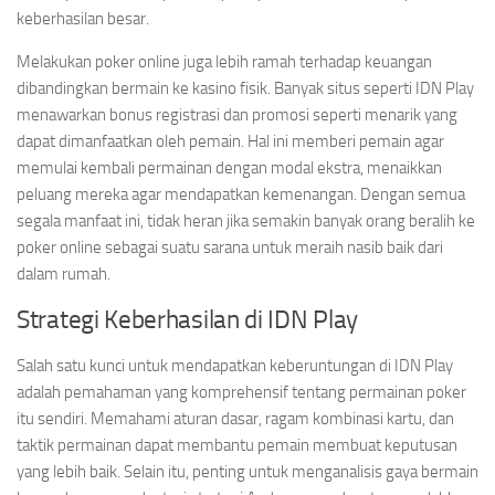
keberhasilan besar.
Melakukan poker online juga lebih ramah terhadap keuangan
dibandingkan bermain ke kasino fisik. Banyak situs seperti IDN Play
menawarkan bonus registrasi dan promosi seperti menarik yang
dapat dimanfaatkan oleh pemain. Hal ini memberi pemain agar
memulai kembali permainan dengan modal ekstra, menaikkan
peluang mereka agar mendapatkan kemenangan. Dengan semua
segala manfaat ini, tidak heran jika semakin banyak orang beralih ke
poker online sebagai suatu sarana untuk meraih nasib baik dari
dalam rumah.
Strategi Keberhasilan di IDN Play
Salah satu kunci untuk mendapatkan keberuntungan di IDN Play
adalah pemahaman yang komprehensif tentang permainan poker
itu sendiri. Memahami aturan dasar, ragam kombinasi kartu, dan
taktik permainan dapat membantu pemain membuat keputusan
yang lebih baik. Selain itu, penting untuk menganalisis gaya bermain