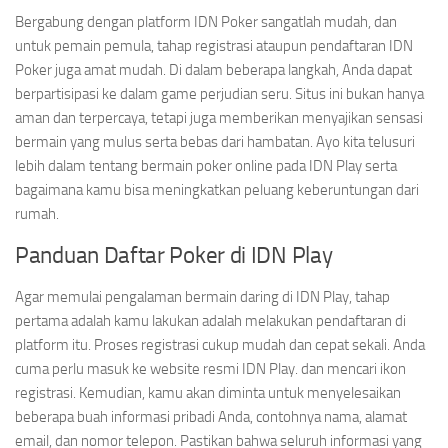
Bergabung dengan platform IDN Poker sangatlah mudah, dan
untuk pemain pemula, tahap registrasi ataupun pendaftaran IDN
Poker juga amat mudah. Di dalam beberapa langkah, Anda dapat
berpartisipasi ke dalam game perjudian seru. Situs ini bukan hanya
aman dan terpercaya, tetapi juga memberikan menyajikan sensasi
bermain yang mulus serta bebas dari hambatan. Ayo kita telusuri
lebih dalam tentang bermain poker online pada IDN Play serta
bagaimana kamu bisa meningkatkan peluang keberuntungan dari
rumah.
Panduan Daftar Poker di IDN Play
Agar memulai pengalaman bermain daring di IDN Play, tahap
pertama adalah kamu lakukan adalah melakukan pendaftaran di
platform itu. Proses registrasi cukup mudah dan cepat sekali. Anda
cuma perlu masuk ke website resmi IDN Play. dan mencari ikon
registrasi. Kemudian, kamu akan diminta untuk menyelesaikan
beberapa buah informasi pribadi Anda, contohnya nama, alamat
email, dan nomor telepon. Pastikan bahwa seluruh informasi yang