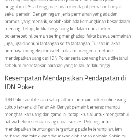
unggulan di Asia Tenggara, sudah mendapat perhatian banyak
sekali pemain. Dengan ragam jenis permainan yang ada dan
promosi yang menarik, seolah-olah ada kemungkinan besar dalam
menang. Tetapi, ketika bergabung ke dalam dunia poker
pokerhebat ini, pemain sering menghadapi fakta bahwa permainan
juga juga dipenuhi tantangan serta tantangan. Tulisan ini akan
berupaya mengeksplorasi lebih dalam mengenai metode
mendapatkan uang dari IDN Poker serta apa yang harus diketahui
sebelum menetapkan harapan yang terlalu terlalu tinggi.
Kesempatan Mendapatkan Pendapatan di
IDN Poker
IDN Poker adalah salah satu platform bermain poker online yang
cukup terkenal di Tanah Air. Banyak pemain berharap mampu
menghasilkan uang dari game ini, tetapi krusial untuk mengetahui
bahwa belum semua orang dapat sukses. Peluang untuk
mendapatkan keuntungan tergantung pada keterampilan, jam
terbang, dan taktik yang digunakan oleh setiap pemain. Selain itu,