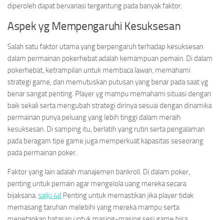
diperoleh dapat bervariasi tergantung pada banyak faktor.
Aspek yg Mempengaruhi Kesuksesan
Salah satu faktor utama yang berpengaruh terhadap kesuksesan
dalam permainan pokerhebat adalah kemampuan pemain. Di dalam
pokerhebat, ketrampilan untuk membaca lawan, memahami
strategi game, dan memutuskan putusan yang benar pada saat yg
benar sangat penting. Player yg mampu memahami situasi dengan
baik sekali serta mengubah strategi dirinya sesuai dengan dinamika
permainan punya peluang yang lebih tinggi dalam meraih
kesuksesan. Di samping itu, berlatih yang rutin serta pengalaman
pada beragam tipe game juga memperkuat kapasitas seseorang
pada permainan poker.
Faktor yang lain adalah manajemen bankroll. Di dalam poker,
penting untuk pemain agar mengelola uang mereka secara
bijaksana.
salju 4d
Penting untuk memastikan jika player tidak
memasang taruhan melebihi yang mereka mampu serta
menetapkan batasan untuk masing-masing sesi game bisa