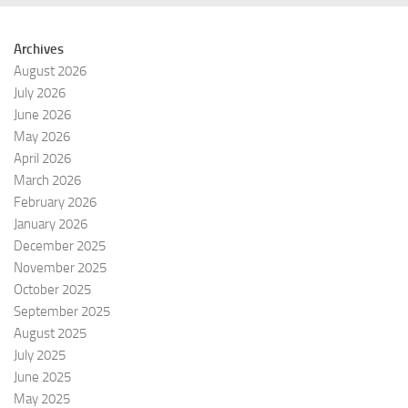
Archives
August 2026
July 2026
June 2026
May 2026
April 2026
March 2026
February 2026
January 2026
December 2025
November 2025
October 2025
September 2025
August 2025
July 2025
June 2025
May 2025