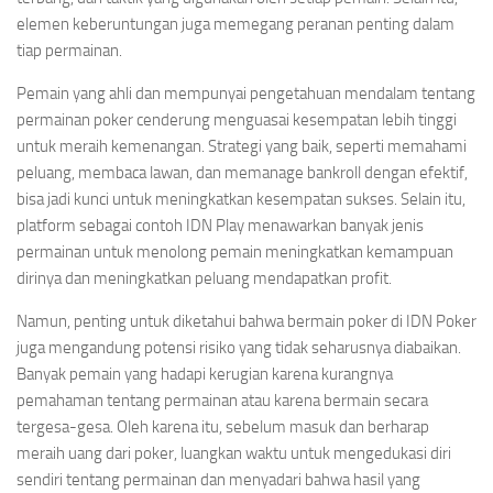
elemen keberuntungan juga memegang peranan penting dalam
tiap permainan.
Pemain yang ahli dan mempunyai pengetahuan mendalam tentang
permainan poker cenderung menguasai kesempatan lebih tinggi
untuk meraih kemenangan. Strategi yang baik, seperti memahami
peluang, membaca lawan, dan memanage bankroll dengan efektif,
bisa jadi kunci untuk meningkatkan kesempatan sukses. Selain itu,
platform sebagai contoh IDN Play menawarkan banyak jenis
permainan untuk menolong pemain meningkatkan kemampuan
dirinya dan meningkatkan peluang mendapatkan profit.
Namun, penting untuk diketahui bahwa bermain poker di IDN Poker
juga mengandung potensi risiko yang tidak seharusnya diabaikan.
Banyak pemain yang hadapi kerugian karena kurangnya
pemahaman tentang permainan atau karena bermain secara
tergesa-gesa. Oleh karena itu, sebelum masuk dan berharap
meraih uang dari poker, luangkan waktu untuk mengedukasi diri
sendiri tentang permainan dan menyadari bahwa hasil yang