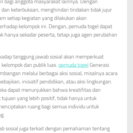
an bagi anggota masyarakat lainnya. Dengan
 dan keterbukaan, menghindari tindakan tidak jujur
m setiap kegiatan yang dilakukan akan
erhadap kelompok ini. Dengan, pemuda togel dapat
 hanya sekadar peserta, tetapi juga agen perubahan
rhadap tanggung jawab sosial akan memperkuat
 kelompok dan publik luas.
pemuda togel
Generasi
bangan melalui berbagai aksi sosial, misalnya acara
ajikan, inisiatif pendidikan, atau aksi lingkungan.
ereka dapat menunjukkan bahwa kreatifitas dan
ujuan yang lebih positif, tidak hanya untuk
i menciptakan ruang bagi semua individu untuk
ng.
wab sosial juga terkait dengan pemahaman tentang