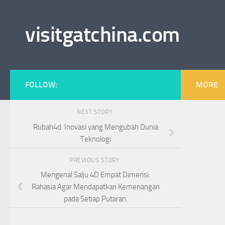
Skip to content
visitgatchina.com
FOLLOW:
MORE
NEXT STORY
Rubah4d: Inovasi yang Mengubah Dunia
Teknologi
PREVIOUS STORY
Mengenal Salju 4D Empat Dimensi:
Rahasia Agar Mendapatkan Kemenangan
pada Setiap Putaran.