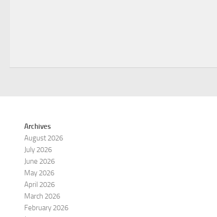
Archives
August 2026
July 2026
June 2026
May 2026
April 2026
March 2026
February 2026