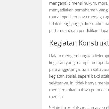
mengenai dimensi hukum, moral,
menyediakan pemahaman yang leb
muda togel berupaya menjaga ag
tidak mengganggu diri sendiri ma
pertemuan, dan pendidikan dapat 
Kegiatan Konstruk
Dalam mengembangkan kelompok 
kegiatan yang mampu memperkuat
para anggotanya. Salah satu ca
kegiatan sosial, seperti bakti s
sekitarnya. Ini tidak hanya menj
mencerminkan bahwa pemuda toge
mereka.
Selain itu, melaksanakan acara o