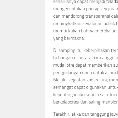
seharusnya dapat menjadi telad
mengedeptakan prinsip kejujuran
dan mendorong transparansi dala
meningkatkan keyakinan publik t
membuktikan bahwa mereka tidak
yang bermakna.
Di samping itu, keberpihakan te
hubungan di antara para anggota
muda lotre dapat memberikan sum
penggalangan dana untuk acara keb
Melalui kegiatan konkret ini, m
semangat dapat digunakan untuk t
kepentingan diri sendiri saja. In
berkolaborasi dan saling menolo
Terakhir, etika dan tanggung ja