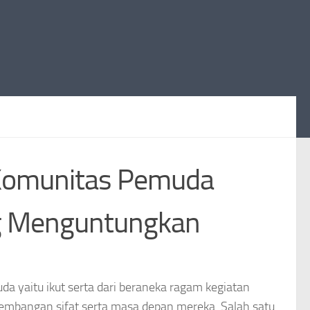
Komunitas Pemuda
ng Menguntungkan
da yaitu ikut serta dari beraneka ragam kegiatan
bangan sifat serta masa depan mereka. Salah satu