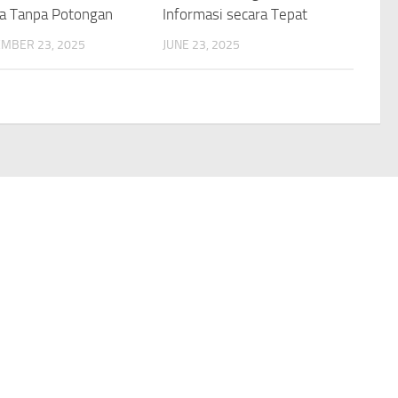
sa Tanpa Potongan
Informasi secara Tepat
MBER 23, 2025
JUNE 23, 2025