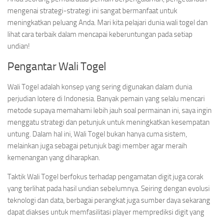
mengenai strategi-strategi ini sangat bermanfaat untuk
meningkatkan peluang Anda. Mari kita pelajari dunia wali togel dan
lihat cara terbaik dalam mencapai keberuntungan pada setiap
undian!
Pengantar Wali Togel
Wali Togel adalah konsep yang sering digunakan dalam dunia
perjudian lotere di Indonesia. Banyak pemain yang selalu mencari
metode supaya memahami lebih jauh soal permainan ini, saya ingin
menggatu strategi dan petunjuk untuk meningkatkan kesempatan
untung. Dalam hal ini, Wali Togel bukan hanya cuma sistem,
melainkan juga sebagai petunjuk bagi member agar meraih
kemenangan yang diharapkan.
Taktik Wali Togel berfokus terhadap pengamatan digit juga corak
yang terlihat pada hasil undian sebelumnya. Seiring dengan evolusi
teknologi dan data, berbagai perangkat juga sumber daya sekarang
dapat diakses untuk memfasilitasi player memprediksi digit yang