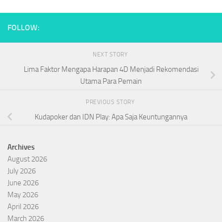
FOLLOW:
NEXT STORY
Lima Faktor Mengapa Harapan 4D Menjadi Rekomendasi
Utama Para Pemain
PREVIOUS STORY
Kudapoker dan IDN Play: Apa Saja Keuntungannya
Archives
August 2026
July 2026
June 2026
May 2026
April 2026
March 2026