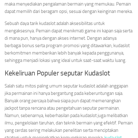
maka menyediakan pengalaman bermain yang memukau. Pemain
dapat memilih dari beragam opsi, sesuai dengan keinginan mereka.
Sebuah daya tarik kudaslot adalah aksesibilitas untuk
mengaksesnya. Pemain dapat menikmati game ini kapan saja serta
di mana pun, hanya dengan akses internet. Dengan adanya
berbagai bonus serta program promosi yang ditawarkan, kudaslot
berkomitmen memberikan lebih banyak kepada penggunanya,
sehingga menjadi lokasi yang ideal untuk saat-saat waktu luang.
Kekeliruan Populer seputar Kudaslot
Salah satu mitos paling umum seputar kudaslot adalah anggapan
jika permainan ini hanya bergantung pada keberuntungan saja.
Banyak orang percaya bahwa siapa pun dapat memenangkan
jackpot tanpa rencana atau pengetahuan seputar permainan.
Namun, sebenarnya, keberhasilan pada kudaslot juga melibatkan
ilmu, pengelolaan taruhan, dan teknik bermain yang efektif. Pemain
yang cerdas sering melakukan penelitian serta menciptakan
strategi untuk meningkatkan kemungkinan mereka.
kuda slot