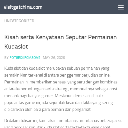
visitgatchina.com
Skip to content
UNCATEGORIZED
Kisah serta Kenyataan Seputar Permainan
Kudaslot
BY
FOT8EJXJF0M8OV5
·
MAY 26, 2026
Kuda slot dan kuda slot merupakan sebuah permainan yang
semakin kian terkenal di antara penggemar perjudian online.
Permainan ini memberikan sensasi yang seru dengan kombinasi
antara keberuntungan serta strategi, membuatnya sebagai opsi
menarik bagi banyak gamer. Meskipun demikian, di balik
popularitas game ini, ada sejumlah kisar dan fakta yang sering
dibicarakan oleh para para pemain dan pengamat.
Di dalam tulisan ini, kami akan membahas membahas beberapa isu
yang berkisar seputar kuda slot serta fakta-fakta yang dapat