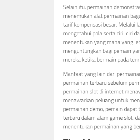
Selain itu, permainan demonstr
menemukan alat permainan bagu
tarif kompensasi besar. Melalui 
mengetahui pola serta ciri-ciri d
menentukan yang mana yang leb
menguntungkan bagi pemain ya
mereka ketika bermain pada tempa
Manfaat yang lain dari permai
permainan terbaru sebelum perm
permainan slot di internet men
menawarkan peluang untuk men
permainan demo, pemain dapat t
terbaru dalam alam game slot, 
menentukan permainan yang benar 