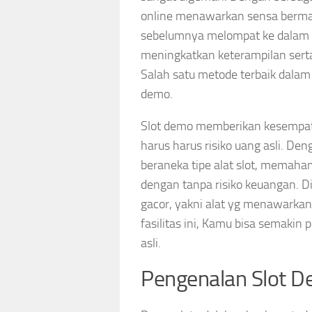
online menawarkan sensa bermai
sebelumnya melompat ke dalam d
meningkatkan keterampilan se
Salah satu metode terbaik dala
demo.
Slot demo memberikan kesempa
harus harus risiko uang asli. D
beraneka tipe alat slot, memah
dengan tanpa risiko keuangan. D
gacor, yakni alat yg menawarka
fasilitas ini, Kamu bisa semaki
asli.
Pengenalan Slot D