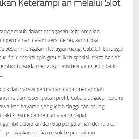
an Keterampilan melalui Slot
 yang ampuh dalam mengasah keterampilan
gan permainan dalam versi demo, kamu bisa
a beban mengalami kerugian uang. Cobalah berbagai
ur-fitur seperti spin gratis, ikon spesial, serta hadiah
embantu Anda menyusun strategi yang lebih baik
a.
 topik dan variasi permainan dapat menambah
isme dan kesempatan profit. Coba slot gacor karena
awarkan bayaran yang lebih tinggi dan sering
 taktik game dan rencana yang dapat
Mengambil pelajaran dari tiap pengalaman demo akan
h persiapkan ketika masuk ke permainan