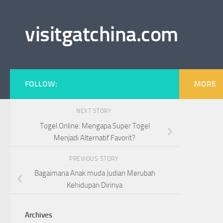
Skip to content
visitgatchina.com
FOLLOW:
MORE
NEXT STORY
Togel Online: Mengapa Super Togel
Menjadi Alternatif Favorit?
PREVIOUS STORY
Bagaimana Anak muda Judian Merubah
Kehidupan Dirinya
Archives