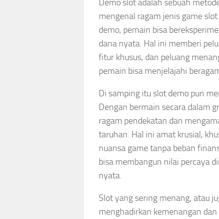
Demo slot adalah sebuah metod
mengenal ragam jenis game slot on
demo, pemain bisa bereksperim
dana nyata. Hal ini memberi pel
fitur khusus, dan peluang menan
pemain bisa menjelajahi beraga
Di samping itu slot demo pun m
Dengan bermain secara dalam gr
ragam pendekatan dan mengamat
taruhan. Hal ini amat krusial, 
nuansa game tanpa beban finansi
bisa membangun nilai percaya d
nyata.
Slot yang sering menang, atau j
menghadirkan kemenangan dan dap