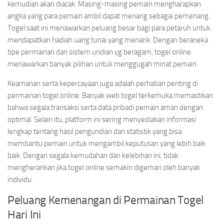
kemudian akan diacak. Masing-masing pemain mengharapkan
angka yang para pemain ambil dapat menang sebagai pemenang.
Togel saat ini menawarkan peluang besar bagi para petaruh untuk
mendapatkan hadiah uang tunai yang menarik. Dengan beraneka
tipe permainan dan sistem undian yg beragam, togel online
menawarkan banyak pilihan untuk menggugah minat pemain.
Keamanan serta kepercayaan juga adalah perhatian penting di
permainan togel online. Banyak web togel terkemuka memastikan
bahwa segala transaksi serta data pribadi pemain aman dengan
optimal. Selain itu, platform ini sering menyediakan informasi
lengkap tentang hasil pengundian dan statistik yang bisa
membantu pemain untuk mengambil keputusan yang lebih baik
baik. Dengan segala kemudahan dan kelebihan ini, tidak
mengherankan jika togel online semakin digemari oleh banyak
individu.
Peluang Kemenangan di Permainan Togel
Hari Ini