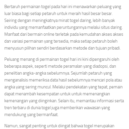
Bertaruh permainan togel pada hari ini menawarkan peluang yang
luar biasa bagi setiap petaruh untuk meraih hasil besar besar.
Seiring dengan meningkatnya minat togel daring, lebih banyak
individu yang memanfaatkan peruntungannya melalui situs daring.
Manfaat dari bermain online terletak pada kemudahan akses akses
dan variasi permainan yang tersedia, maka setiap petaruh boleh
menyusun pilihan sendiri berdasarkan metode dan tujuan pribadi.
Peluang menang di permainan togel hari ini kini dipengaruhi oleh
beberapa aspek, seperti metode peramalan yang diadopsi, dan
penelitian angka-angka sebelumnya. Sejumlah petaruh yang
menganalisis memeriksa data hasil sebelumnya mencari pola atau
angka yang sering muncul. Melalui pendekatan yang tepat, pemain
dapat menambah kesempatan untuk untuk memenangkan
kemenangan yang diinginkan. Selain itu, memantau informasi serta
tren terbaru di dunia togel juga memberikan wawasan yang
mendukung yang bermanfaat.
Namun, sangat penting untuk diingat bahwa togel merupakan