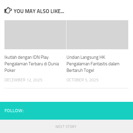
YOU MAY ALSO LIKE...
Ikutlah dengan IDN Play:
Undian Langsung HK:
Pengalaman Terbaru di Dunia
Pengalaman Fantastis dalam
Poker
Bertaruh Togel
DECEMBER 12, 2025
OCTOBER 5, 2025
FOLLOW:
NEXT STORY