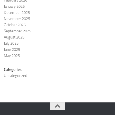
February 2026
January 2026
December 2025
November 2025
October 2025
September 2025
August 2025
July 2025
June 2025
May 2025
Categories
Uncategorized