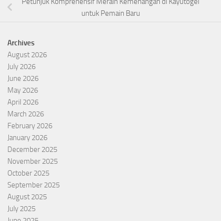
Petunjuk Komprehensif Meraih Kemenangan di Kayutogel
untuk Pemain Baru
Archives
August 2026
July 2026
June 2026
May 2026
April 2026
March 2026
February 2026
January 2026
December 2025
November 2025
October 2025
September 2025
August 2025
July 2025
June 2025