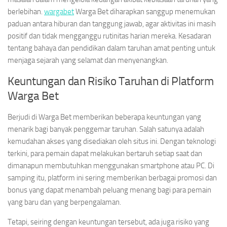
berlebihan.
wargabet
Warga Bet diharapkan sanggup menemukan
paduan antara hiburan dan tanggung jawab, agar aktivitas ini masih
positif dan tidak mengganggu rutinitas harian mereka. Kesadaran
tentang bahaya dan pendidikan dalam taruhan amat penting untuk
menjaga sejarah yang selamat dan menyenangkan.
Keuntungan dan Risiko Taruhan di Platform
Warga Bet
Berjudi di Warga Bet memberikan beberapa keuntungan yang
menarik bagi banyak penggemar taruhan. Salah satunya adalah
kemudahan akses yang disediakan oleh situs ini. Dengan teknologi
terkini, para pemain dapat melakukan bertaruh setiap saat dan
dimanapun membutuhkan menggunakan smartphone atau PC. Di
samping itu, platform ini sering memberikan berbagai promosi dan
bonus yang dapat menambah peluang menang bagi para pemain
yang baru dan yang berpengalaman.
Tetapi, seiring dengan keuntungan tersebut, ada juga risiko yang