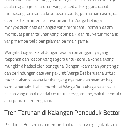
adalah ragam jenis taruhan yang tersedia. Pengguna dapat
memasang taruhan pada beragam sports, permainan casino, dan
event entertainment lainnya. Selain itu, Warga Bet juga
menyediakan data dan angka yang membantu pemain dalam
membuat pilihan taruhan yang lebih baik, dan fitur-fitur menarik
yang memperbaiki pengalaman bermain game.
WargaBet juga dikenal dengan layanan pelanggannya yang
responsif dan respon yang segera untuk semua kendala yang
mungkin dihadapi oleh pengguna. Dengan keamanan yang tinggi
dan perlindungan data yang akurat, Warga Bet berusaha untuk
menciptakan suasana taruhan yang nyaman dan nyaman bagi
semua pemain. Hal ini membuat Warga Bet sebagai salah satu
pilihan yang dapat diandalkan untuk beragam tipo, baik itu pemula
atau pemain berpengalaman.
Tren Taruhan di Kalangan Penduduk Bettor
Penduduk Bet semakin memperlihatkan tren yang nyata dalam