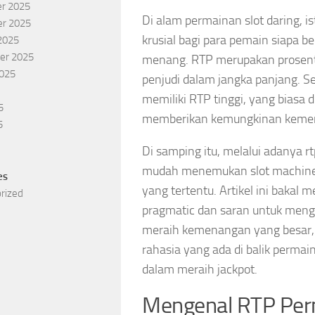
r 2025
Di alam permainan slot daring, i
r 2025
krusial bagi para pemain siapa 
2025
er 2025
menang. RTP merupakan prosenta
2025
penjudi dalam jangka panjang. 
memiliki RTP tinggi, yang biasa 
5
memberikan kemungkinan kemena
5
Di samping itu, melalui adanya rtp
mudah menemukan slot machine 
es
yang tertentu. Artikel ini bakal
rized
pragmatic dan saran untuk mengg
meraih kemenangan yang besar, ter
rahasia yang ada di balik perm
dalam meraih jackpot.
Mengenal RTP Per