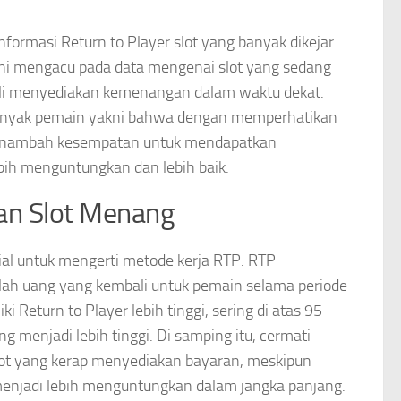
informasi Return to Player slot yang banyak dikejar
ini mengacu pada data mengenai slot yang sedang
kali menyediakan kemenangan dalam waktu dekat.
banyak pemain yakni bahwa dengan memperhatikan
menambah kesempatan untuk mendapatkan
ih menguntungkan dan lebih baik.
an Slot Menang
sial untuk mengerti metode kerja RTP. RTP
ah uang yang kembali untuk pemain selama periode
ki Return to Player lebih tinggi, sering di atas 95
 menjadi lebih tinggi. Di samping itu, cermati
lot yang kerap menyediakan bayaran, meskipun
menjadi lebih menguntungkan dalam jangka panjang.