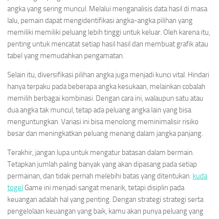
angka yang sering muncul. Melalui menganalisis data hasil di masa
lalu, pemain dapat mengidentifikasi angka-angka pilihan yang
memiliki memiliki peluang lebih tinggi untuk keluar. Oleh karena itu,
penting untuk mencatat setiap hasil hasil dan membuat grafik atau
tabel yang memudahkan pengamatan.
Selain itu, diversifikasi pilihan angka juga menjadi kunci vital. Hindari
hanya terpaku pada beberapa angka kesukaan, melainkan cobalah
memilih berbagai kombinasi. Dengan cara ini, walaupun satu atau
dua angka tak muncul, tetap ada peluang angka lain yang bisa
menguntungkan. Variasi ini bisa menolong meminimalisir risiko
besar dan meningkatkan peluang menang dalam jangka panjang.
Terakhir, jangan lupa untuk mengatur batasan dalam bermain.
Tetapkan jumlah paling banyak yang akan dipasang pada setiap
permainan, dan tidak pernah melebihi batas yang ditentukan.
kuda
togel
Game ini menjadi sangat menarik, tetapi disiplin pada
keuangan adalah hal yang penting. Dengan strategi strategi serta
pengelolaan keuangan yang baik, kamu akan punya peluang yang