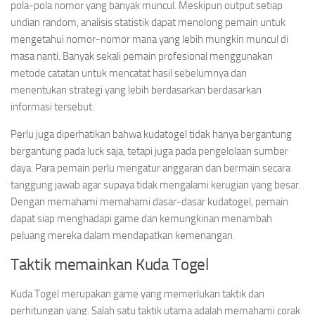
pola-pola nomor yang banyak muncul. Meskipun output setiap
undian random, analisis statistik dapat menolong pemain untuk
mengetahui nomor-nomor mana yang lebih mungkin muncul di
masa nanti. Banyak sekali pemain profesional menggunakan
metode catatan untuk mencatat hasil sebelumnya dan
menentukan strategi yang lebih berdasarkan berdasarkan
informasi tersebut.
Perlu juga diperhatikan bahwa kudatogel tidak hanya bergantung
bergantung pada luck saja, tetapi juga pada pengelolaan sumber
daya. Para pemain perlu mengatur anggaran dan bermain secara
tanggung jawab agar supaya tidak mengalami kerugian yang besar.
Dengan memahami memahami dasar-dasar kudatogel, pemain
dapat siap menghadapi game dan kemungkinan menambah
peluang mereka dalam mendapatkan kemenangan.
Taktik memainkan Kuda Togel
Kuda Togel merupakan game yang memerlukan taktik dan
perhitungan yang. Salah satu taktik utama adalah memahami corak