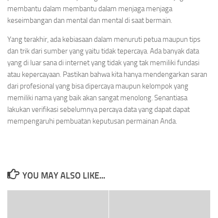
membantu dalam membantu dalam menjaga menjaga
keseimbangan dan mental dan mental di saat bermain.
Yang terakhir, ada kebiasaan dalam menuruti petua maupun tips
dan trik dari sumber yang yaitu tidak tepercaya. Ada banyak data
yang di luar sana di internet yang tidak yang tak memiliki fundasi
atau kepercayaan. Pastikan bahwa kita hanya mendengarkan saran
dari profesional yang bisa dipercaya maupun kelompok yang
memiliki nama yang baik akan sangat menolong. Senantiasa
lakukan verifikasi sebelumnya percaya data yang dapat dapat
mempengaruhi pembuatan keputusan permainan Anda.
YOU MAY ALSO LIKE...