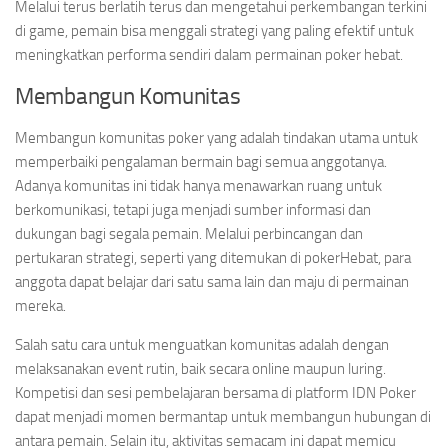
Melalui terus berlatih terus dan mengetahui perkembangan terkini
di game, pemain bisa menggali strategi yang paling efektif untuk
meningkatkan performa sendiri dalam permainan poker hebat.
Membangun Komunitas
Membangun komunitas poker yang adalah tindakan utama untuk
memperbaiki pengalaman bermain bagi semua anggotanya.
Adanya komunitas ini tidak hanya menawarkan ruang untuk
berkomunikasi, tetapi juga menjadi sumber informasi dan
dukungan bagi segala pemain. Melalui perbincangan dan
pertukaran strategi, seperti yang ditemukan di pokerHebat, para
anggota dapat belajar dari satu sama lain dan maju di permainan
mereka.
Salah satu cara untuk menguatkan komunitas adalah dengan
melaksanakan event rutin, baik secara online maupun luring.
Kompetisi dan sesi pembelajaran bersama di platform IDN Poker
dapat menjadi momen bermantap untuk membangun hubungan di
antara pemain. Selain itu, aktivitas semacam ini dapat memicu