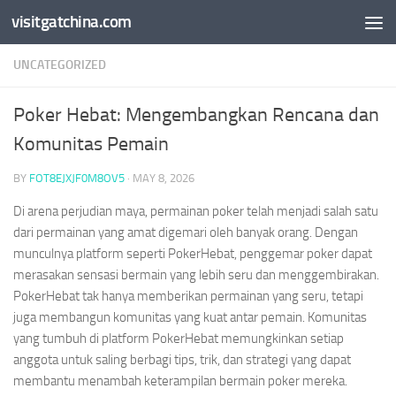
visitgatchina.com
Skip to content
UNCATEGORIZED
Poker Hebat: Mengembangkan Rencana dan
Komunitas Pemain
BY
FOT8EJXJF0M8OV5
·
MAY 8, 2026
Di arena perjudian maya, permainan poker telah menjadi salah satu
dari permainan yang amat digemari oleh banyak orang. Dengan
munculnya platform seperti PokerHebat, penggemar poker dapat
merasakan sensasi bermain yang lebih seru dan menggembirakan.
PokerHebat tak hanya memberikan permainan yang seru, tetapi
juga membangun komunitas yang kuat antar pemain. Komunitas
yang tumbuh di platform PokerHebat memungkinkan setiap
anggota untuk saling berbagi tips, trik, dan strategi yang dapat
membantu menambah keterampilan bermain poker mereka.