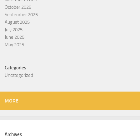
October 2025
September 2025
August 2025
July 2025
June 2025
May 2025
Categories
Uncategorized
MORE
Archives