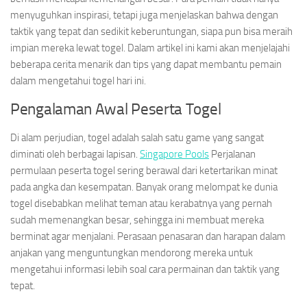
menyuguhkan inspirasi, tetapi juga menjelaskan bahwa dengan
taktik yang tepat dan sedikit keberuntungan, siapa pun bisa meraih
impian mereka lewat togel. Dalam artikel ini kami akan menjelajahi
beberapa cerita menarik dan tips yang dapat membantu pemain
dalam mengetahui togel hari ini.
Pengalaman Awal Peserta Togel
Di alam perjudian, togel adalah salah satu game yang sangat
diminati oleh berbagai lapisan.
Singapore Pools
Perjalanan
permulaan peserta togel sering berawal dari ketertarikan minat
pada angka dan kesempatan. Banyak orang melompat ke dunia
togel disebabkan melihat teman atau kerabatnya yang pernah
sudah memenangkan besar, sehingga ini membuat mereka
berminat agar menjalani. Perasaan penasaran dan harapan dalam
anjakan yang menguntungkan mendorong mereka untuk
mengetahui informasi lebih soal cara permainan dan taktik yang
tepat.