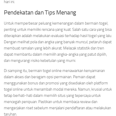
hari ini.
Pendekatan dan Tips Menang
Untuk memperbesar peluang kemenangan dalam bermain togel,
penting untuk memiliki rencana yang kuat. Salah satu cara yang bisa
diterapkan adalah melakukan evaluasi terhadap hasil togel yang lalu.
Dengan melihat pola dan angka yang banyak muncul, petaruh dapat
membuat ramalan yang lebih akurat. Melacak statistik dan tren
dapat membantu dalam memilih angka-angka yang patut dipilih,
dan mengurangi risiko kebetulan yang murni.
Di samping itu, bermain togel online menawarkan kenyamanan
dalam akses dan beragam opsi permainan. Pemain dapat
menggunakan bonus dan promosi yang disediakan oleh platform
togel online untuk menambah modal mereka. Namun, krusial untuk
tetap berhati-hati dalam memilih situs yang tepercaya untuk
mencegah penipuan. Pastikan untuk membaca review dan
mengerjakan riset sebelum menjalani pendaftaran atau melakukan
taruhan.