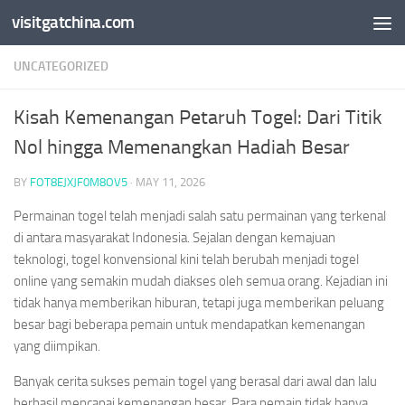
visitgatchina.com
Skip to content
UNCATEGORIZED
Kisah Kemenangan Petaruh Togel: Dari Titik
Nol hingga Memenangkan Hadiah Besar
BY
FOT8EJXJF0M8OV5
·
MAY 11, 2026
Permainan togel telah menjadi salah satu permainan yang terkenal
di antara masyarakat Indonesia. Sejalan dengan kemajuan
teknologi, togel konvensional kini telah berubah menjadi togel
online yang semakin mudah diakses oleh semua orang. Kejadian ini
tidak hanya memberikan hiburan, tetapi juga memberikan peluang
besar bagi beberapa pemain untuk mendapatkan kemenangan
yang diimpikan.
Banyak cerita sukses pemain togel yang berasal dari awal dan lalu
berhasil mencapai kemenangan besar. Para pemain tidak hanya