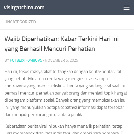
visitgatchina.com
Skip to content
UNCATEGORIZED
Wajib Diperhatikan: Kabar Terkini Hari Ini
yang Berhasil Mencuri Perhatian
BY
FOT8EJXJF0M8OV5
·
NOVEMBER 5, 2025
Hari ini, fokus masyarakat tertangkap dengan berita-berita viral
yang heboh. Mulai dari cerita yang menginspirasi sampai
kontroversi yang memicu diskusi, berita yang sedang viral saat ini
berhasil mencuri perhatian banyak orang dan menjadi topik hangat
di beragam platform sosial. Banyak orang yang membicarakan isu
ini, yang menunjukkan betapa cepatnya informasi dapat tersebar
dan menjadi perbincangan di antara publik.
Keberadaan berita viral ini bukan hanya menarik perhatian, tetapi
juga membangkitkan rasa ingin tahu dan emosi para pembaca. Di