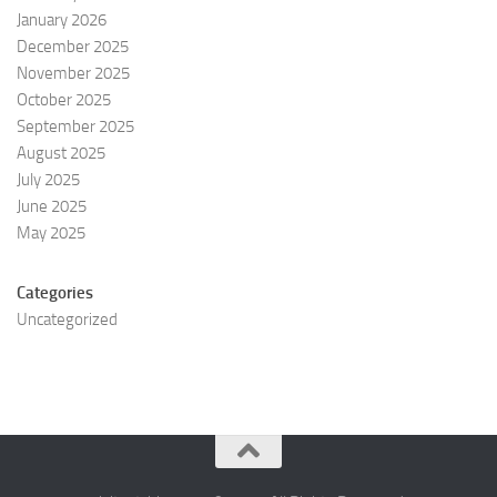
January 2026
December 2025
November 2025
October 2025
September 2025
August 2025
July 2025
June 2025
May 2025
Categories
Uncategorized