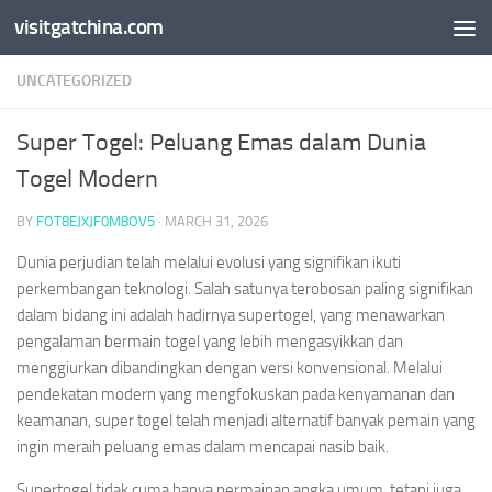
visitgatchina.com
Skip to content
UNCATEGORIZED
Super Togel: Peluang Emas dalam Dunia
Togel Modern
BY
FOT8EJXJF0M8OV5
·
MARCH 31, 2026
Dunia perjudian telah melalui evolusi yang signifikan ikuti
perkembangan teknologi. Salah satunya terobosan paling signifikan
dalam bidang ini adalah hadirnya supertogel, yang menawarkan
pengalaman bermain togel yang lebih mengasyikkan dan
menggiurkan dibandingkan dengan versi konvensional. Melalui
pendekatan modern yang mengfokuskan pada kenyamanan dan
keamanan, super togel telah menjadi alternatif banyak pemain yang
ingin meraih peluang emas dalam mencapai nasib baik.
Supertogel tidak cuma hanya permainan angka umum, tetapi juga