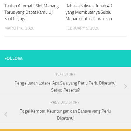
Tautan Alternatif Slot Menang
Rahasia Sukses Rubah 4D
Terus yang Dapat Kamu Uji
yang Membuatnya Selalu
Saat Ini Juga
Menarik untuk Dimainkan
MARCH 16, 2026
FEBRUARY 5, 2026
FOLLOW:
NEXT STORY
Pengeluaran Lotere: Apa Saja yang Perlu Perlu Diketahui
Setiap Peserta?
PREVIOUS STORY
Togel Kembar: Keuntungan dan Bahaya yang Perlu
Diketahui