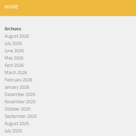
MORE
Archives
August 2026
July 2026
June 2026
May 2026
April 2026
March 2026
February 2026
January 2026
December 2025
November 2025
October 2025
September 2025
August 2025
July 2025