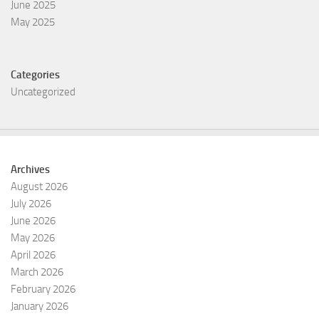
June 2025
May 2025
Categories
Uncategorized
Archives
August 2026
July 2026
June 2026
May 2026
April 2026
March 2026
February 2026
January 2026