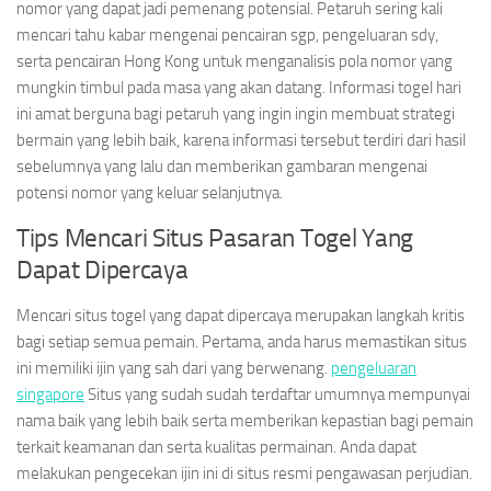
nomor yang dapat jadi pemenang potensial. Petaruh sering kali
mencari tahu kabar mengenai pencairan sgp, pengeluaran sdy,
serta pencairan Hong Kong untuk menganalisis pola nomor yang
mungkin timbul pada masa yang akan datang. Informasi togel hari
ini amat berguna bagi petaruh yang ingin ingin membuat strategi
bermain yang lebih baik, karena informasi tersebut terdiri dari hasil
sebelumnya yang lalu dan memberikan gambaran mengenai
potensi nomor yang keluar selanjutnya.
Tips Mencari Situs Pasaran Togel Yang
Dapat Dipercaya
Mencari situs togel yang dapat dipercaya merupakan langkah kritis
bagi setiap semua pemain. Pertama, anda harus memastikan situs
ini memiliki ijin yang sah dari yang berwenang.
pengeluaran
singapore
Situs yang sudah sudah terdaftar umumnya mempunyai
nama baik yang lebih baik serta memberikan kepastian bagi pemain
terkait keamanan dan serta kualitas permainan. Anda dapat
melakukan pengecekan ijin ini di situs resmi pengawasan perjudian.