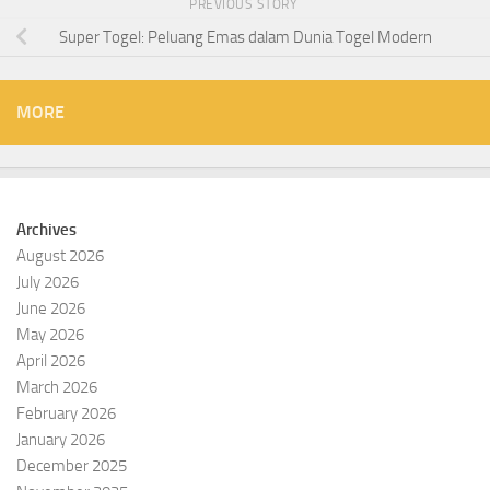
PREVIOUS STORY
Super Togel: Peluang Emas dalam Dunia Togel Modern
MORE
Archives
August 2026
July 2026
June 2026
May 2026
April 2026
March 2026
February 2026
January 2026
December 2025