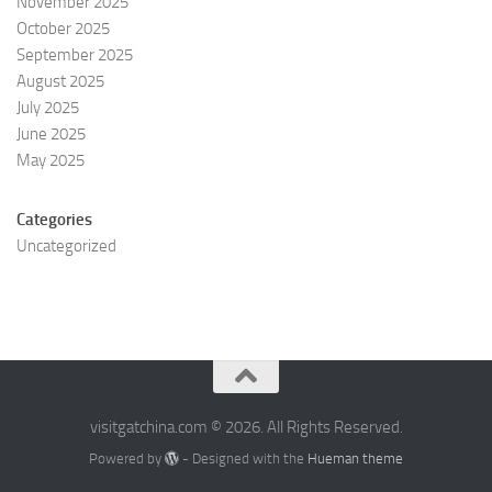
November 2025
October 2025
September 2025
August 2025
July 2025
June 2025
May 2025
Categories
Uncategorized
visitgatchina.com © 2026. All Rights Reserved.
Powered by
- Designed with the
Hueman theme