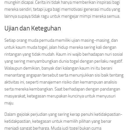
mungkin dicapai. Cerita ini tidak hanya memberikan inspirasi bagi
mereka sendiri, tetapi juga bagi memotivasi generasi muda yang
lainnya supaya tidak ragu untuk mengejar mimpi mereka semua.
Ujian dan Keteguhan
Setiap orang muda pemuda memiliki ujian masing-masing, dan
untuk kaum muda togel, jalan hidup mereka sering kali dengan
rintangan yang tidak mudah. Kaum ini wajib berhadapan nuri sosial
yang sering menyambungkan dunia togel dengan perilaku negatif.
Walaupun demikian, banyak dari kalangan kaum ini itu berani
menantang angapan tersebut serta menunjukkan sisi baik tentang
aktivitas ini, seperti manajemen risiko dan kemampuan analisis
serta mereka kembangkan. Saat berhadapan dengan pandangan
masyarakat, ketegasan merupakan kuncinya untuk menyusuri
maju.
Dalam gejolak perjudian yang sering kerap penuhi ketidakpastian-
ketidakpastian, ketegasan untuk memilih pilihan yang benar
menjadi sangat berharga. Muda judi togel bukan cuma