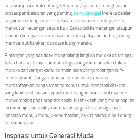
berpartisipasi untuk untung, tetapi dan juga untuk menghadapi
proses pembelajaran yang penting.
pemuda togel
Mereka belajar
bagaimana menganalisis keadaaan, memahami strategi, serta
menyusun keuangan secara baik. Setiap kali kemenangan ataupun
maupun kerugian memberikan pelajaran pelajaran berharga yang
membentuk karakter dan daya juang mereka.
Rintangan yang ada tidak menghalangi langkah mereka dalam agar
tetap bersinar banyak pemuda togel yang memindahkan fokus
mereka dari yang sekadar bermain pada pengembangan|self-
improvement. Dengan keberanian dan tekad, mereka
memanfaatkan pengalaman tersebut untuk mencapai cita-cita
yang lebih lebih besar, seperti membangun bisnis kecil maupun
menyumbang pada program sosial. Kisah-kisah yang menginspirasi
ini menunjukkan akalnya semua tantangan bisa sebagai batu
loncatan menuju menuju keberhasilan jika kita hadapi diberi energi
dan keberanian.
Inspirasi untuk Generasi Muda