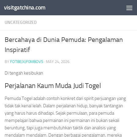
visitgatchina.com
Skip to content
UNCATEGORIZED
Bercahaya di Dunia Pemuda: Pengalaman
Inspiratif
BY
FOT8EJXJF0M8OV5
·
MAY 24, 2026
Di tengah kesibukan
Perjalanan Kaum Muda Judi Togel
Pemuda Togel adalah contoh konkret dari spirit perjuangan yang
tidak tak kenal lelah. Dalam perjalanan hidup, banyak tantangan
yang harus harus dihadapi. Sejak permulaan, para pemuda
mempelajari bahwa permainan ini permainan ini bukan sekali
beruntung, tapi juga membutuhkan taktik dan analisis yang
mendalam mendalam. Dengan berbagai pengalaman, mereka