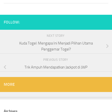
FOLLOW:
NEXT STORY
Kuda Togel: Mengapa Ini Menjadi Pilihan Utama
Penggemar Togel?
PREVIOUS STORY
Trik Ampuh Mendapatkan Jackpot di JWP
MORE
Archives