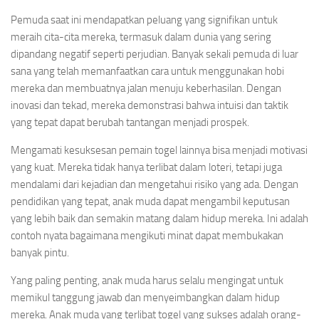
Pemuda saat ini mendapatkan peluang yang signifikan untuk
meraih cita-cita mereka, termasuk dalam dunia yang sering
dipandang negatif seperti perjudian. Banyak sekali pemuda di luar
sana yang telah memanfaatkan cara untuk menggunakan hobi
mereka dan membuatnya jalan menuju keberhasilan. Dengan
inovasi dan tekad, mereka demonstrasi bahwa intuisi dan taktik
yang tepat dapat berubah tantangan menjadi prospek.
Mengamati kesuksesan pemain togel lainnya bisa menjadi motivasi
yang kuat. Mereka tidak hanya terlibat dalam loteri, tetapi juga
mendalami dari kejadian dan mengetahui risiko yang ada. Dengan
pendidikan yang tepat, anak muda dapat mengambil keputusan
yang lebih baik dan semakin matang dalam hidup mereka. Ini adalah
contoh nyata bagaimana mengikuti minat dapat membukakan
banyak pintu.
Yang paling penting, anak muda harus selalu mengingat untuk
memikul tanggung jawab dan menyeimbangkan dalam hidup
mereka. Anak muda yang terlibat togel yang sukses adalah orang-